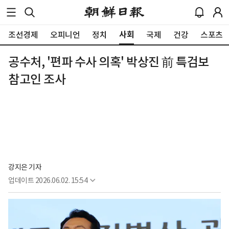
사회
조선경제
오피니언
정치
국제
건강
스포츠
공수처, '편파 수사 의혹' 박상진 前 특검보
참고인 조사
강지은 기자
업데이트
2026.06.02. 15:54