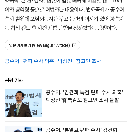
왜곡죄’는 판·검사, 경찰이 법을 왜곡해 적용할 경우 10년
이하 징역형 등으로 처벌하는 내용이다. 법왜곡죄가 공수처
수사 범위에 포함되는지를 두고 논란의 여지가 있어 공수처
는 법리 검토 후 사건 처분 방향을 정하겠다는 방침이다.
영문 기사 보기 (View English Article)
공수처
편파 수사 의혹
박상진
참고인 조사
관련 기사
공수처, '김건희 특검 편파 수사 의혹'
박상진 前 특검보 참고인 조사 불발
공수처, '통일교 편파 수사' 김건희