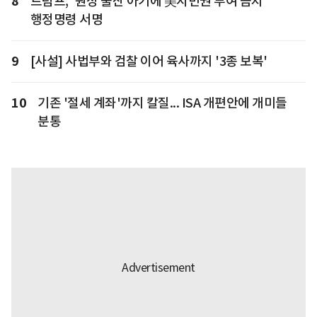
8
트럼프, '원정 출산 아기에 美시민권 부여 금지'
행정명령 서명
9
[사설] 사법부와 검찰 이어 육사까지 '3종 보복'
10
기존 '절세 계좌'까지 칼질... ISA 개편안에 개미들
분통