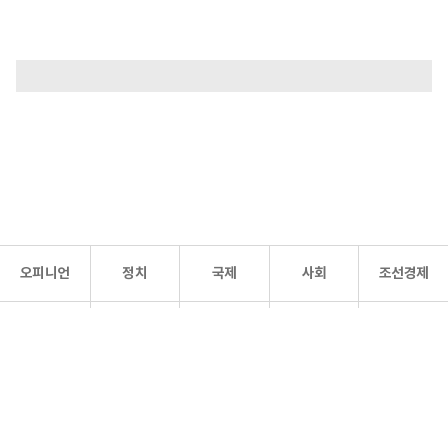
오피니언
정치
국제
사회
조선경제
문화·
조선
스포츠
건강
조선몰
연예
리더스
조선일보 공식 SNS