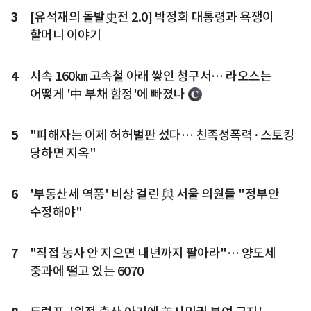
3
[유석재의 돌발史전 2.0] 박정희 대통령과 욕쟁이
할머니 이야기
4
시속 160㎞ 고속철 아래 쌓인 청구서… 라오스는
어떻게 '中 부채 함정'에 빠졌나
5
"피해자는 이제 허허벌판 섰다… 친족성폭력·스토킹
당하면 지옥"
6
'부동산세 역풍' 비상 걸린 與 서울 의원들 "정부안
수정해야"
7
"직접 농사 안 지으면 내년까지 팔아라"… 양도세
중과에 떨고 있는 6070