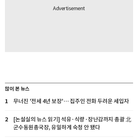
많이 본 뉴스
1
무너진 '전세 4년 보장'… 집주인 전화 두려운 세입자
2
[논설실의 뉴스 읽기] 석유·식량·장난감까지 총괄 北
군수동원총국장, 유일하게 숙청 안 됐다