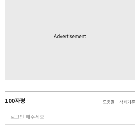
100자평
도움말
삭제기준