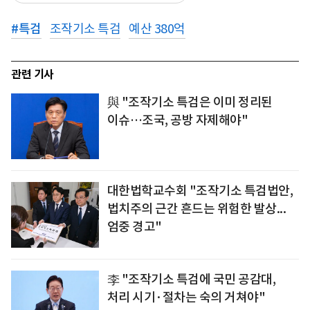
#
특검
조작기소 특검
예산 380억
관련 기사
與 "조작기소 특검은 이미 정리된
이슈…조국, 공방 자제해야"
대한법학교수회 "조작기소 특검법안,
법치주의 근간 흔드는 위험한 발상...
엄중 경고"
李 "조작기소 특검에 국민 공감대,
처리 시기·절차는 숙의 거쳐야"