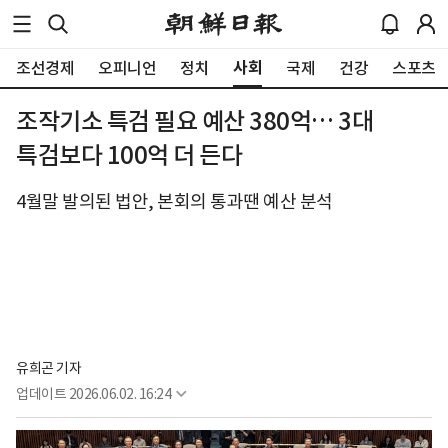
사회
조선경제
오피니언
정치
국제
건강
스포츠
조작기소 특검 필요 예산 380억… 3대
특검보다 100억 더 든다
4월말 발의된 법안, 본회의 통과땐 예산 분석
유희곤 기자
업데이트
2026.06.02. 16:24