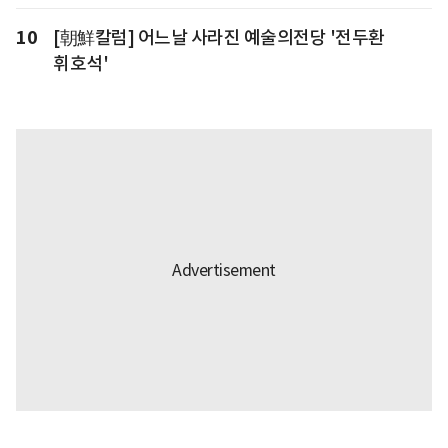
10
[朝鮮칼럼] 어느날 사라진 예술의전당 '전두환
휘호석'