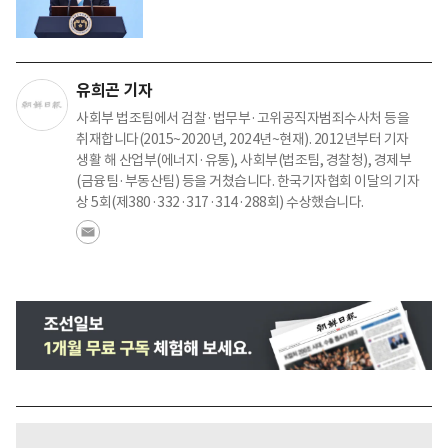
유희곤 기자
사회부 법조팀에서 검찰·법무부·고위공직자범죄수사처 등을
취재합니다(2015~2020년, 2024년~현재). 2012년부터 기자
생활 해 산업부(에너지·유통), 사회부(법조팀, 경찰청), 경제부
(금융팀·부동산팀) 등을 거쳤습니다. 한국기자협회 이달의 기자
상 5회(제380·332·317·314·288회) 수상했습니다.