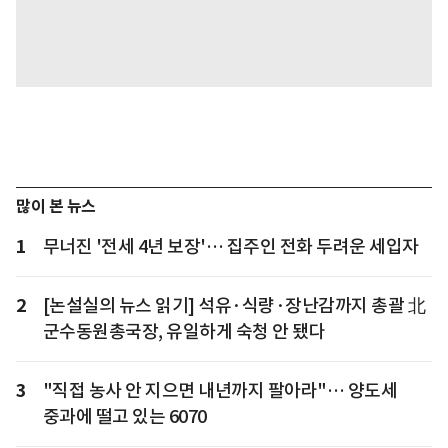
많이 본 뉴스
1
무너진 '전세 4년 보장'… 집주인 전화 두려운 세입자
2
[논설실의 뉴스 읽기] 석유·식량·장난감까지 총괄 北
군수동원총국장, 유일하게 숙청 안 됐다
3
"직접 농사 안 지으면 내년까지 팔아라"… 양도세
중과에 떨고 있는 6070