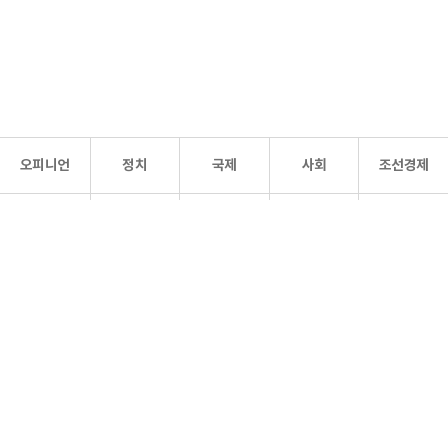
오피니언
정치
국제
사회
조선경제
문화·
조선
스포츠
건강
조선몰
연예
리더스
조선일보 공식 SNS
개인정보처리방침
사이트맵
Copyright 조선일보 All rights reserved. 무단 전재 및 재배포 금지.