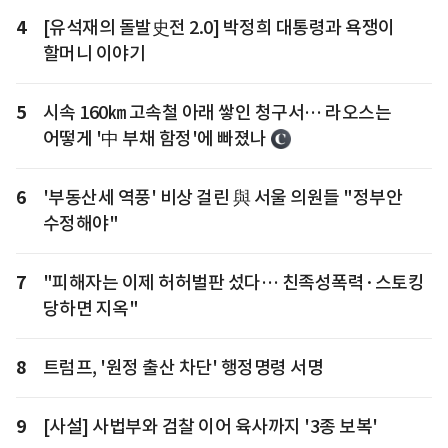
4
[유석재의 돌발史전 2.0] 박정희 대통령과 욕쟁이
할머니 이야기
5
시속 160㎞ 고속철 아래 쌓인 청구서… 라오스는
어떻게 '中 부채 함정'에 빠졌나
6
'부동산세 역풍' 비상 걸린 與 서울 의원들 "정부안
수정해야"
7
"피해자는 이제 허허벌판 섰다… 친족성폭력·스토킹
당하면 지옥"
8
트럼프, '원정 출산 차단' 행정명령 서명
9
[사설] 사법부와 검찰 이어 육사까지 '3종 보복'