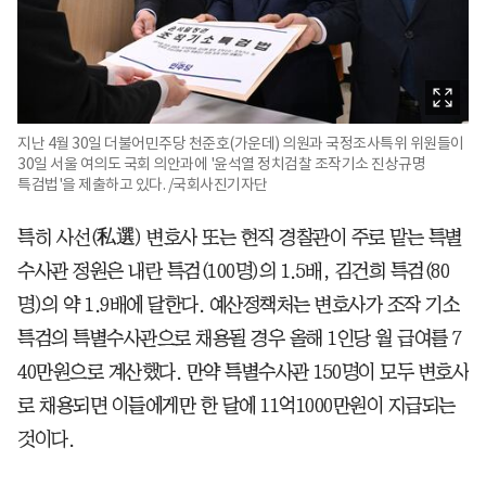
지난 4월 30일 더불어민주당 천준호(가운데) 의원과 국정조사특위 위원들이
30일 서울 여의도 국회 의안과에 '윤석열 정치검찰 조작기소 진상규명
특검법'을 제출하고 있다. /국회사진기자단
특히 사선(私選) 변호사 또는 현직 경찰관이 주로 맡는 특별
수사관 정원은 내란 특검(100명)의 1.5배, 김건희 특검(80
명)의 약 1.9배에 달한다. 예산정책처는 변호사가 조작 기소
특검의 특별수사관으로 채용될 경우 올해 1인당 월 급여를 7
40만원으로 계산했다. 만약 특별수사관 150명이 모두 변호사
로 채용되면 이들에게만 한 달에 11억1000만원이 지급되는
것이다.