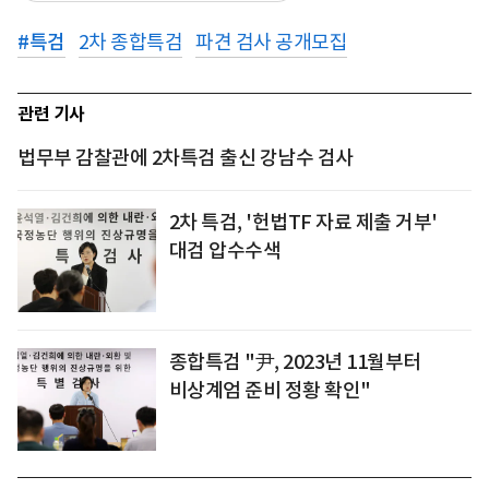
#
특검
2차 종합특검
파견 검사 공개모집
관련 기사
법무부 감찰관에 2차특검 출신 강남수 검사
2차 특검, '헌법TF 자료 제출 거부'
대검 압수수색
종합특검 "尹, 2023년 11월부터
비상계엄 준비 정황 확인"