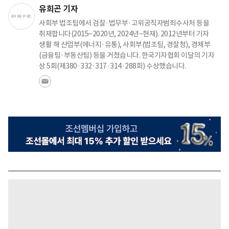
유희곤 기자
사회부 법조팀에서 검찰·법무부·고위공직자범죄수사처 등을
취재합니다(2015~2020년, 2024년~현재). 2012년부터 기자
생활 해 산업부(에너지·유통), 사회부(법조팀, 경찰청), 경제부
(금융팀·부동산팀) 등을 거쳤습니다. 한국기자협회 이달의 기자
상 5회(제380·332·317·314·288회) 수상했습니다.