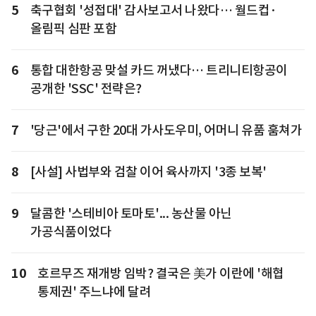
5
축구협회 '성접대' 감사보고서 나왔다… 월드컵·
올림픽 심판 포함
6
통합 대한항공 맞설 카드 꺼냈다… 트리니티항공이
공개한 'SSC' 전략은?
7
'당근'에서 구한 20대 가사도우미, 어머니 유품 훔쳐가
8
[사설] 사법부와 검찰 이어 육사까지 '3종 보복'
9
달콤한 '스테비아 토마토'... 농산물 아닌
가공식품이었다
10
호르무즈 재개방 임박? 결국은 美가 이란에 '해협
통제권' 주느냐에 달려