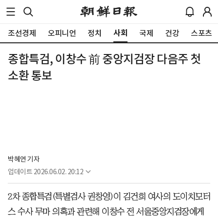
사회
조선경제
오피니언
정치
국제
건강
스포츠
종합특검, 이창수 前 중앙지검장 다음주 첫
소환 통보
박혜연 기자
업데이트
2026.06.02. 20:12
2차 종합특검(특별검사 권창영)이 김건희 여사의 도이치모터
스 수사 무마 의혹과 관련해 이창수 전 서울중앙지검장에게