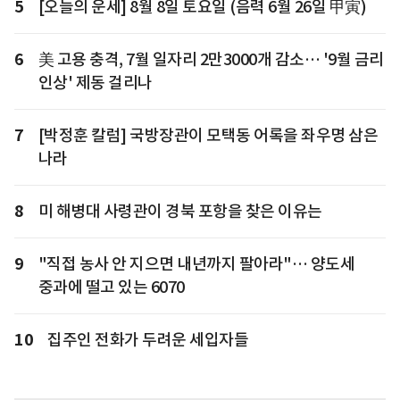
5
[오늘의 운세] 8월 8일 토요일 (음력 6월 26일 甲寅)
6
美 고용 충격, 7월 일자리 2만3000개 감소… '9월 금리
인상' 제동 걸리나
7
[박정훈 칼럼] 국방장관이 모택동 어록을 좌우명 삼은
나라
8
미 해병대 사령관이 경북 포항을 찾은 이유는
9
"직접 농사 안 지으면 내년까지 팔아라"… 양도세
중과에 떨고 있는 6070
10
집주인 전화가 두려운 세입자들