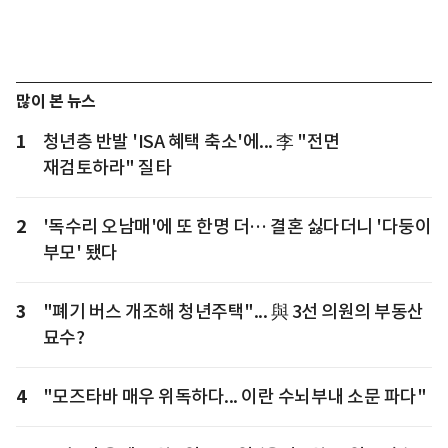
많이 본 뉴스
1
청년층 반발 'ISA 혜택 축소'에... 李 "전면
재검토하라" 질타
2
'독수리 오남매'에 또 한명 더… 결혼 싫다더니 '다둥이
부모' 됐다
3
"폐기 버스 개조해 청년주택"... 與 3선 의원의 부동산
묘수?
4
"모즈타바 매우 위독하다... 이란 수뇌부내 소문 파다"