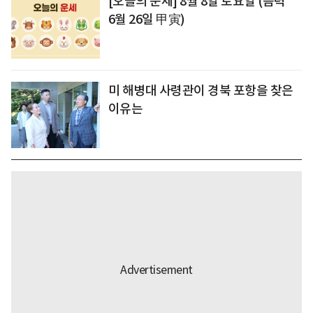
[오늘의 운세] 8월 8일 토요일 (음력
6월 26일 甲寅)
미 해병대 사령관이 경북 포항을 찾은
이유는