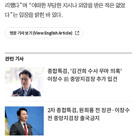
리했다”며 “어떠한 부당한 지시나 외압을 받은 적은 없었
다”는 입장을 밝힌 바 있다.
영문 기사 보기 (View English Article)
관련 기사
종합특검, '김건희 수사 무마 의혹'
이창수 前 중앙지검장 추가 입건
2차 종합특검, 원희룡 전 장관·이창수
전 중앙지검장 출국금지