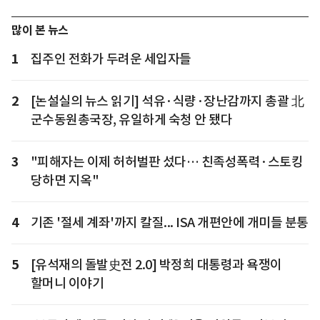
많이 본 뉴스
1
집주인 전화가 두려운 세입자들
2
[논설실의 뉴스 읽기] 석유·식량·장난감까지 총괄 北
군수동원총국장, 유일하게 숙청 안 됐다
3
"피해자는 이제 허허벌판 섰다… 친족성폭력·스토킹
당하면 지옥"
4
기존 '절세 계좌'까지 칼질... ISA 개편안에 개미들 분통
5
[유석재의 돌발史전 2.0] 박정희 대통령과 욕쟁이
할머니 이야기