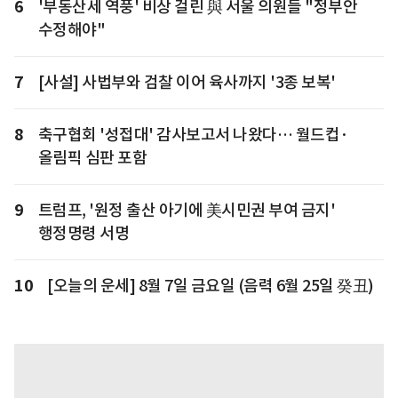
6
'부동산세 역풍' 비상 걸린 與 서울 의원들 "정부안
수정해야"
7
[사설] 사법부와 검찰 이어 육사까지 '3종 보복'
8
축구협회 '성접대' 감사보고서 나왔다… 월드컵·
올림픽 심판 포함
9
트럼프, '원정 출산 아기에 美시민권 부여 금지'
행정명령 서명
10
[오늘의 운세] 8월 7일 금요일 (음력 6월 25일 癸丑)