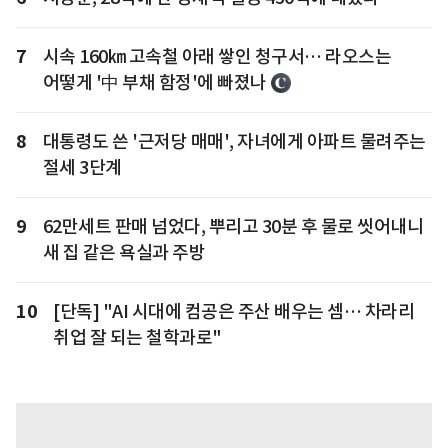
7
시속 160㎞ 고속철 아래 쌓인 청구서… 라오스는
어떻게 '中 부채 함정'에 빠졌나
8
대통령도 쓴 '근저당 매매', 자녀에게 아파트 물려주는
절세 3단계
9
62만세트 판매 넘었다, 뿌리고 30분 후 물로 씻어내니
새 집 같은 욕실과 주방
10
[단독] "AI 시대에 컴공은 주산 배우는 셈… 차라리
취업 잘 되는 철학과로"