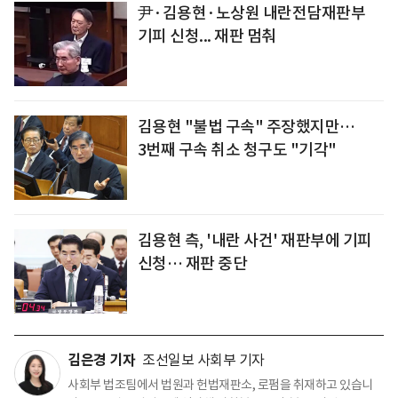
尹·김용현·노상원 내란전담재판부
기피 신청... 재판 멈춰
김용현 "불법 구속" 주장했지만…
3번째 구속 취소 청구도 "기각"
김용현 측, '내란 사건' 재판부에 기피
신청… 재판 중단
김은경 기자
조선일보 사회부 기자
사회부 법조팀에서 법원과 헌법재판소, 로펌을 취재하고 있습니