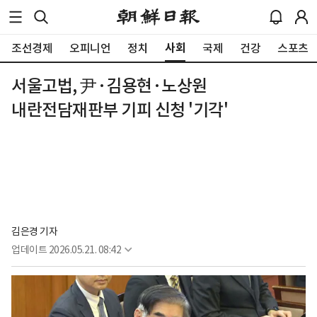
사회
조선경제
오피니언
정치
국제
건강
스포츠
서울고법, 尹·김용현·노상원
내란전담재판부 기피 신청 '기각'
김은경 기자
업데이트
2026.05.21. 08:42