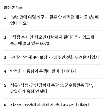
많이 본 뉴스
1
"9년 만에 여덟 식구… 결혼 안 하려던 제가 곧 6남매
엄마 돼요"
2
"직접 농사 안 지으면 내년까지 팔아라"… 양도세
중과에 떨고 있는 6070
3
무너진 '전세 4년 보장'… 집주인 전화 두려운 세입자
4
박정희 대통령과 욕쟁이 할머니 이야기
5
석유·식량·장난감까지 총괄 北 군수동원총국장,
유일하게 숙청 안 됐다
6
서장훈, 28억에 산 양재역 빌딩 450억에 내놨다