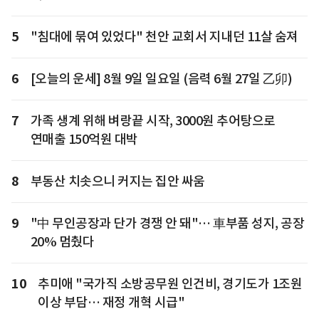
5
"침대에 묶여 있었다" 천안 교회서 지내던 11살 숨져
6
[오늘의 운세] 8월 9일 일요일 (음력 6월 27일 乙卯)
7
가족 생계 위해 벼랑끝 시작, 3000원 추어탕으로
연매출 150억원 대박
8
부동산 치솟으니 커지는 집안 싸움
9
"中 무인공장과 단가 경쟁 안 돼"… 車부품 성지, 공장
20% 멈췄다
10
추미애 "국가직 소방공무원 인건비, 경기도가 1조원
이상 부담… 재정 개혁 시급"