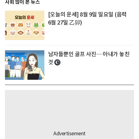
사회 많이 본 뉴스
[오늘의 운세] 8월 9일 일요일 (음력
6월 27일 乙卯)
남자들뿐인 골프 사진… 아내가 놓친
것