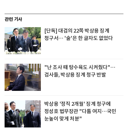
관련 기사
[단독] 대검의 22쪽 박상용 징계
청구서… '술'은 한 글자도 없었다
"난 조사 때 탕수육도 시켜줬다"…
검사들, 박상용 징계 청구 반발
박상용 '정직 2개월' 징계 청구에
정성호 법무장관 "다툼 여지…국민
눈높이 맞게 처분"