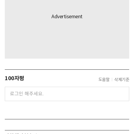
100자평
도움말
삭제기준