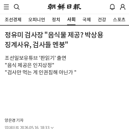
사회
조선경제
오피니언
정치
국제
건강
스포츠
정유미 검사장 "음식물 제공? 박상용
징계사유, 검사들 멘붕"
조선일보유튜브 '판읽기' 출연
"음식 제공은 인지상정"
"검사만 먹는 게 인권침해 아닌가 "
양은경 기자
업데이트
2026.05.16. 18:33