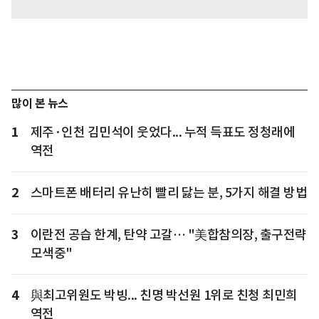
많이 본 뉴스
1
제주·인천 김민석이 웃었다... 누적 득표도 정청래에
역전
2
스마트폰 배터리 유난히 빨리 닳는 분, 5가지 해결 방법
3
이란전 공습 한계, 탄약 고갈… "美합참의장, 출구전략
모색중"
4
與최고위원도 박빙... 친명 박선원 1위로 친청 최민희
역전