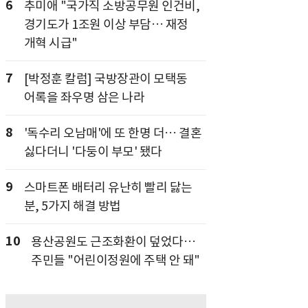
6
추미애 "국가직 소방공무원 인건비,
경기도가 1조원 이상 부담… 재정
개혁 시급"
7
[박정훈 칼럼] 국방장관이 모택동
어록을 좌우명 삼은 나라
8
'독수리 오남매'에 또 한명 더… 결혼
싫다더니 '다둥이 부모' 됐다
9
스마트폰 배터리 유난히 빨리 닳는
분, 5가지 해결 방법
10
용산공원도 근조화환이 덮었다…
주민들 "어린이정원에 주택 안 돼"