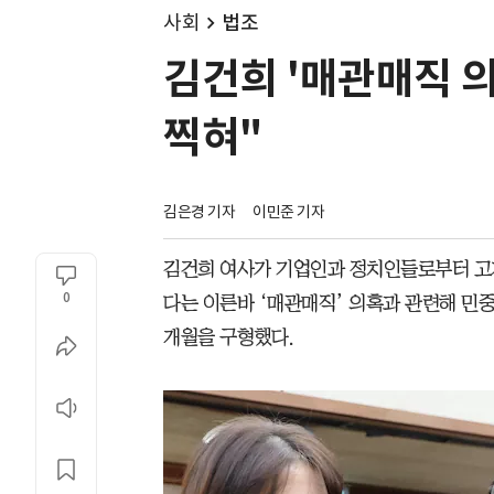
사회
법조
김건희 '매관매직 의혹
찍혀"
김은경 기자
이민준 기자
김건희 여사가 기업인과 정치인들로부터 고
0
다는 이른바 ‘매관매직’ 의혹과 관련해 민중
개월을 구형했다.