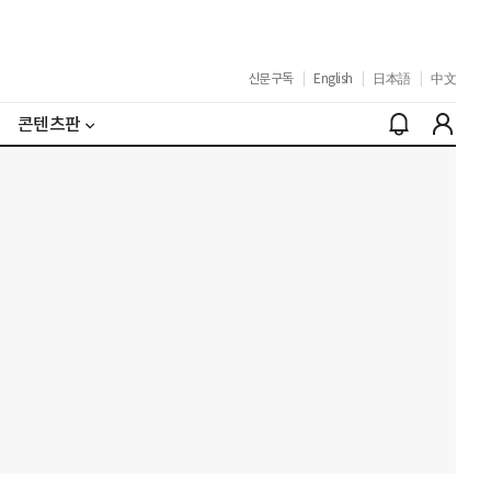
신문구독
|
English
|
日本語
|
中文
콘텐츠판