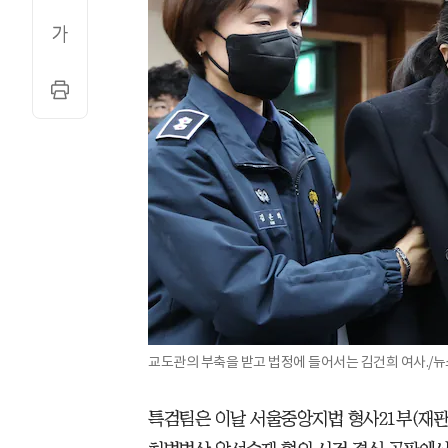
교도관의 부축을 받고 법정에 들어서는 김건희 여사./뉴
특검팀은 이날 서울중앙지법 형사21부(재판