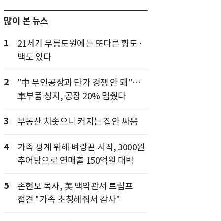
많이 본 뉴스
1
21세기 무릉도원에는 또다른 황도·
백도 있다
2
"中 무인공장과 단가 경쟁 안 돼"…
車부품 성지, 공장 20% 멈췄다
3
부동산 치솟으니 커지는 집안 싸움
4
가족 생계 위해 벼랑끝 시작, 3000원
추어탕으로 연매출 150억원 대박
5
손현보 목사, 美 백악관서 트럼프
접견 "가족 초청해줘서 감사"