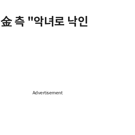
 金 측 "악녀로 낙인