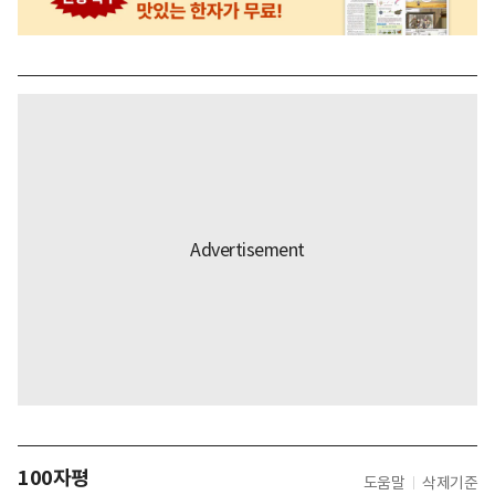
100자평
도움말
삭제기준