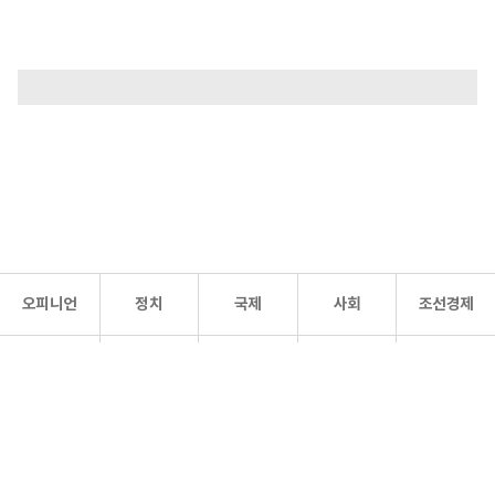
오피니언
정치
국제
사회
조선경제
문화·
조선
스포츠
건강
조선몰
연예
리더스
조선일보 공식 SNS