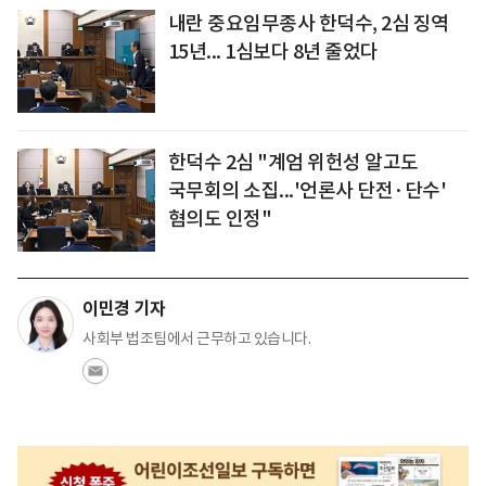
내란 중요임무종사 한덕수, 2심 징역
15년... 1심보다 8년 줄었다
한덕수 2심 "계엄 위헌성 알고도
국무회의 소집...'언론사 단전·단수'
혐의도 인정"
이민경 기자
사회부 법조팀에서 근무하고 있습니다.