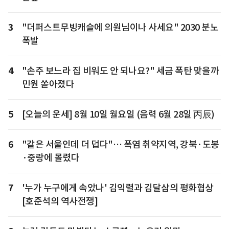
3
"더퍼스트무빙캐슬에 의원님이나 사세요" 2030 분노
폭발
4
"손주 보느라 집 비워도 안 되나요?" 세금 폭탄 맞을까
민원 쏟아졌다
5
[오늘의 운세] 8월 10일 월요일 (음력 6월 28일 丙辰)
6
"같은 서울인데 더 덥다"… 폭염 취약지역, 강북·도봉
·중랑에 몰렸다
7
'누가 누구에게 속았나' 김익렬과 김달삼의 평화협상
[호준석의 역사전쟁]