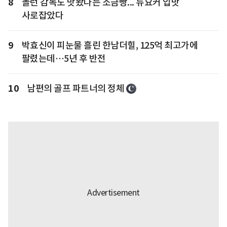
8
놀런 감독도 맛봤다는 소금빵... 뉴요커 입맛
사로잡았다
9
박효신이 피눈물 흘린 한남더힐, 125억 최고가에
팔렸는데…5년 후 반전
10
남편의 골프 파트너의 정체