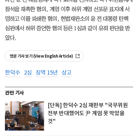
참석을 재촉한 혐의, 계엄 이후 허위 계엄 선포문 표지에 서
명하고 이를 파쇄한 혐의, 헌법재판소의 윤 전 대통령 탄핵
심판에서 허위 증언한 혐의 등은 1심과 같이 유죄 판단을 받
았다.
영문 기사 보기 (View English Article)
한덕수
2심
징역 15년
상고
관련 기사
[단독] 한덕수 2심 재판부 "국무위원
전부 반대했어도 尹 계엄 못 막았을
것"