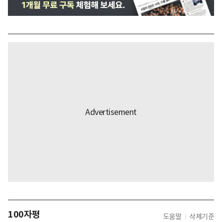
100자평
도움말
삭제기준