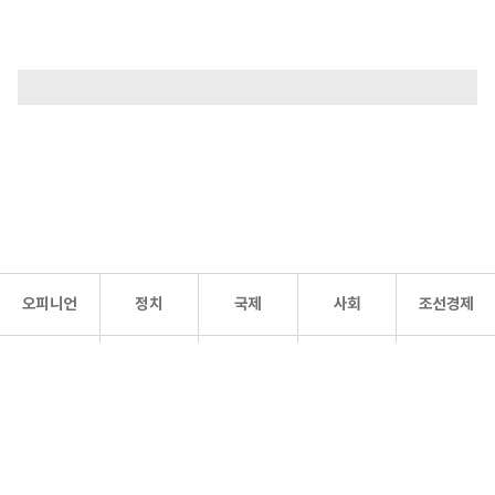
오피니언
정치
국제
사회
조선경제
문화·
조선
스포츠
건강
조선몰
연예
리더스
조선일보 공식 SNS