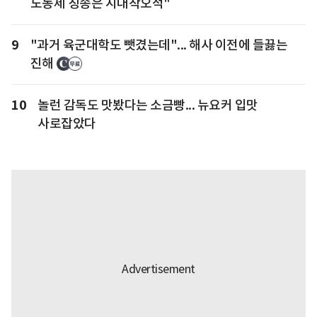
노동제 칭송은 시대착오적"
9
"과거 육군대학도 뺏겼는데"... 해사 이전에 들끓는
진해
10
놀런 감독도 맛봤다는 소금빵... 뉴요커 입맛
사로잡았다