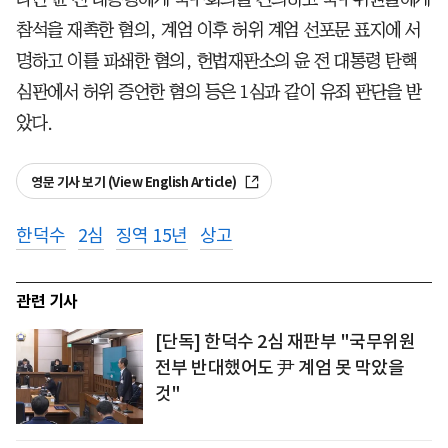
참석을 재촉한 혐의, 계엄 이후 허위 계엄 선포문 표지에 서
명하고 이를 파쇄한 혐의, 헌법재판소의 윤 전 대통령 탄핵
심판에서 허위 증언한 혐의 등은 1심과 같이 유죄 판단을 받
았다.
영문 기사 보기 (View English Article)
한덕수
2심
징역 15년
상고
관련 기사
[단독] 한덕수 2심 재판부 "국무위원
전부 반대했어도 尹 계엄 못 막았을
것"