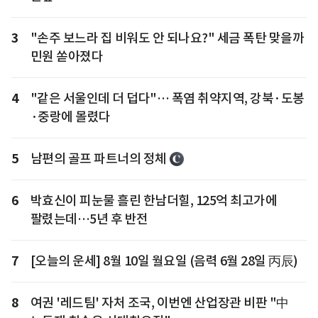
3
"손주 보느라 집 비워도 안 되나요?" 세금 폭탄 맞을까
민원 쏟아졌다
4
"같은 서울인데 더 덥다"… 폭염 취약지역, 강북·도봉
·중랑에 몰렸다
5
남편의 골프 파트너의 정체
6
박효신이 피눈물 흘린 한남더힐, 125억 최고가에
팔렸는데…5년 후 반전
7
[오늘의 운세] 8월 10일 월요일 (음력 6월 28일 丙辰)
8
여권 '레드팀' 자처 조국, 이번엔 산업장관 비판 "中