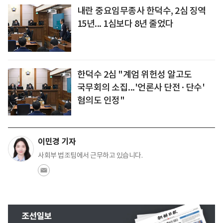
내란 중요임무종사 한덕수, 2심 징역
15년... 1심보다 8년 줄었다
한덕수 2심 "계엄 위헌성 알고도
국무회의 소집...'언론사 단전·단수'
혐의도 인정"
이민경 기자
사회부 법조팀에서 근무하고 있습니다.