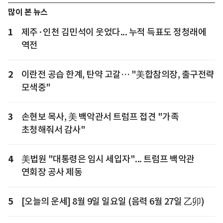
많이 본 뉴스
1
제주·인천 김민석이 웃었다... 누적 득표도 정청래에
역전
2
이란전 공습 한계, 탄약 고갈… "美합참의장, 출구전략
모색중"
3
손현보 목사, 美 백악관서 트럼프 접견 "가족
초청해줘서 감사"
4
美법원 "대통령은 임시 세입자"... 트럼프 백악관
연회장 공사 제동
5
[오늘의 운세] 8월 9일 일요일 (음력 6월 27일 乙卯)