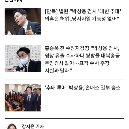
[단독] 법원 "박상용 검사 '대변 추태'
의혹은 허위..당사자일 가능성 없어"
홍승욱 전 수원지검장 "박상용 검사,
영장 유출 수사하다 쌍방울 대북송금
주임검사 맡아…표적 수사 주장
사실과 달라"
'추태 루머' 박상용, 손배소 일부 승소
강지은 기자