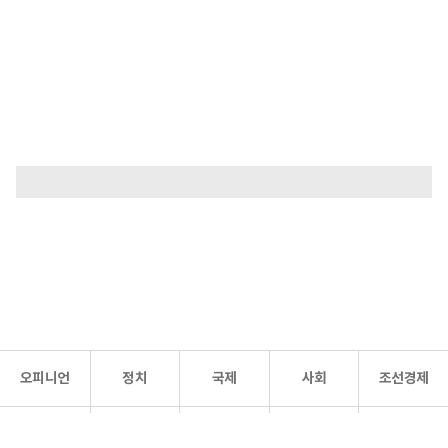
오피니언
정치
국제
사회
조선경제
문화·
조선
스포츠
건강
조선몰
연예
리더스