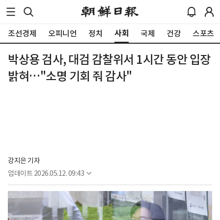
사회
조선경제
오피니언
정치
국제
건강
스포츠
박상용 검사, 대검 감찰위서 1시간 동안 입장
밝혀…"소명 기회 줘 감사"
강지은 기자
업데이트
2026.05.12. 09:43