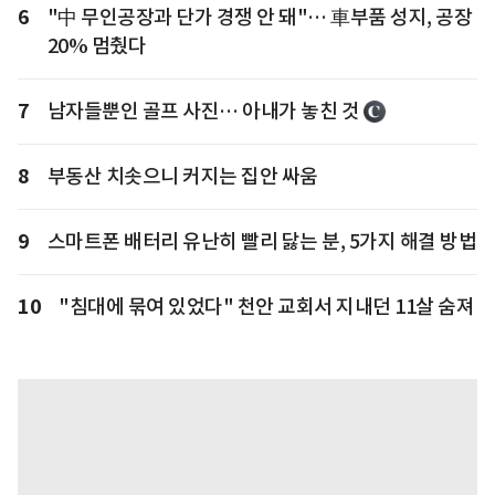
6
"中 무인공장과 단가 경쟁 안 돼"… 車부품 성지, 공장
20% 멈췄다
7
남자들뿐인 골프 사진… 아내가 놓친 것
8
부동산 치솟으니 커지는 집안 싸움
9
스마트폰 배터리 유난히 빨리 닳는 분, 5가지 해결 방법
10
"침대에 묶여 있었다" 천안 교회서 지내던 11살 숨져