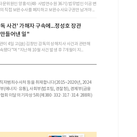
문위원인 양홍석(48·사법연수원 36기) 법무법인 이공 변
사의 직접 보완수사를 폐지하고 보완수사요구권만 남겨야 ...
감독 사건' 가해자 구속에...정성호 장관
 만들어낸 일"
관이 4일 고(故) 김창민 감독의 상해치사 사건과 관련해
속됐다”며 “지난해 10월 사건 발생 후 7개월이 지...
범죄수사처 등을 취재합니다(2015~2020년, 2024
업부(에너지·유통), 사회부(법조팀, 경찰청), 경제부(금융
 이달의 기자상 5회(제380·332·317·314·288회)