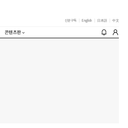
신문구독
|
English
|
日本語
|
中文
콘텐츠판