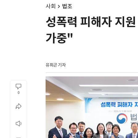
사회
법조
성폭력 피해자 지원
가중"
유희곤 기자
0