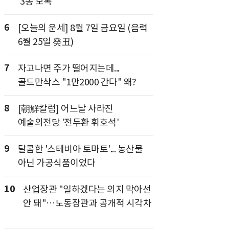
'3종 보복'
6
[오늘의 운세] 8월 7일 금요일 (음력
6월 25일 癸丑)
7
자고나면 주가 떨어지는데...
골드만삭스 "1만2000 간다" 왜?
8
[朝鮮칼럼] 어느날 사라진
예술의전당 '전두환 휘호석'
9
달콤한 '스테비아 토마토'... 농산물
아닌 가공식품이었다
10
산업장관 "일하겠다는 의지 막아선
안 돼"…노동장관과 공개적 시각차