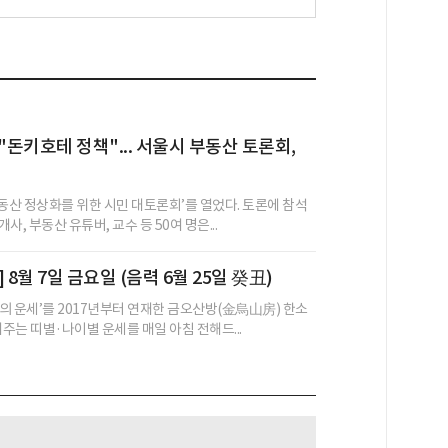
"돈키호테 정책"... 서울시 부동산 토론회,
부동산 정상화를 위한 시민 대토론회’를 열었다. 토론에 참석
사, 부동산 유튜버, 교수 등 50여 명은...
 8월 7일 금요일 (음력 6월 25일 癸丑)
의 운세’를 2017년부터 연재한 금오산방(金烏山房) 한소
어주는 띠별·나이별 운세를 매일 아침 전해드...