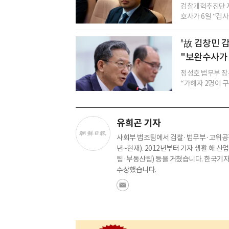
검찰개혁추진단 자
호사가 6일 “검
'故 김창민 
"보완수사가
정성호 법무부 장
“가해자 2명이 구
유희곤 기자
사회부 법조팀에서 검찰·법무부·고위공직자
년~현재). 2012년부터 기자 생활 해 산
팀·부동산팀) 등을 거쳤습니다. 한국기자협회
수상했습니다.