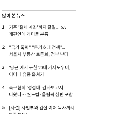
많이 본 뉴스
1
기존 '절세 계좌'까지 칼질... ISA
개편안에 개미들 분통
2
"국가 폭력" "돈키호테 정책"...
서울시 부동산 토론회, 정부 난타
3
'당근'에서 구한 20대 가사도우미,
어머니 유품 훔쳐가
4
축구협회 '성접대' 감사보고서
나왔다… 월드컵·올림픽 심판 포함
5
[사설] 사법부와 검찰 이어 육사까지