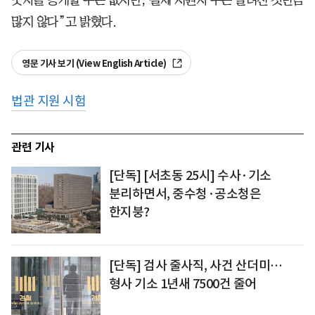
숫자를 공개할 수는 없지만, 실제 지원자 수는 알려진 것만큼
많지 않다”고 밝혔다.
영문 기사 보기 (View English Article)
법관 지원 시험
관련 기사
[단독] [서초동 25시] 수사·기소
분리하면서, 중수청·공소청은
한지붕?
[단독] 검사 줄사직, 사건 산더미…
형사 기소 1년새 7500건 줄어