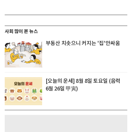
사회 많이 본 뉴스
부동산 치솟으니 커지는 '집'안싸움
[오늘의 운세] 8월 8일 토요일 (음력
6월 26일 甲寅)