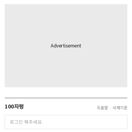
100자평
도움말
삭제기준