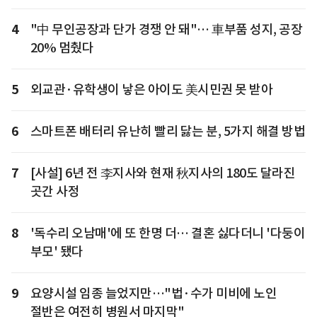
4
"中 무인공장과 단가 경쟁 안 돼"… 車부품 성지, 공장
20% 멈췄다
5
외교관·유학생이 낳은 아이도 美시민권 못 받아
6
스마트폰 배터리 유난히 빨리 닳는 분, 5가지 해결 방법
7
[사설] 6년 전 李지사와 현재 秋지사의 180도 달라진
곳간 사정
8
'독수리 오남매'에 또 한명 더… 결혼 싫다더니 '다둥이
부모' 됐다
9
요양시설 임종 늘었지만…"법·수가 미비에 노인
절반은 여전히 병원서 마지막"