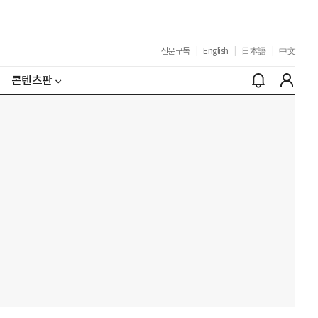
신문구독
|
English
|
日本語
|
中文
콘텐츠판