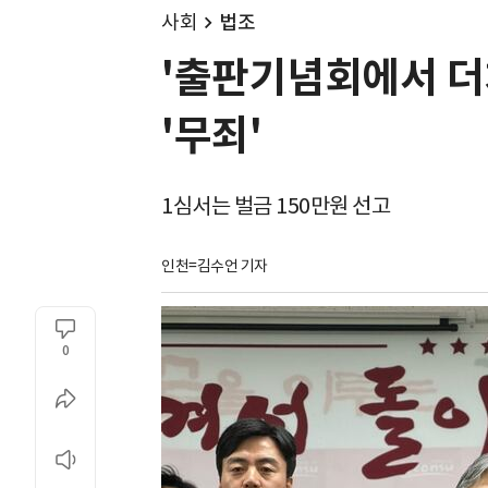
사회
법조
'출판기념회에서 더
'무죄'
1심서는 벌금 150만원 선고
인천=김수언 기자
0