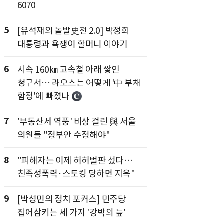
6070
5
[유석재의 돌발史전 2.0] 박정희
대통령과 욕쟁이 할머니 이야기
6
시속 160㎞ 고속철 아래 쌓인
청구서… 라오스는 어떻게 '中 부채
함정'에 빠졌나
7
'부동산세 역풍' 비상 걸린 與 서울
의원들 "정부안 수정해야"
8
"피해자는 이제 허허벌판 섰다…
친족성폭력·스토킹 당하면 지옥"
9
[박성민의 정치 포커스] 민주당
집어삼키는 세 가지 '강박의 늪'