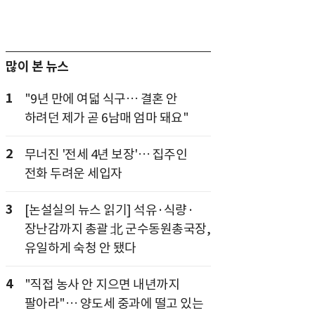
많이 본 뉴스
1
"9년 만에 여덟 식구… 결혼 안
하려던 제가 곧 6남매 엄마 돼요"
2
무너진 '전세 4년 보장'… 집주인
전화 두려운 세입자
3
[논설실의 뉴스 읽기] 석유·식량·
장난감까지 총괄 北 군수동원총국장,
유일하게 숙청 안 됐다
4
"직접 농사 안 지으면 내년까지
팔아라"… 양도세 중과에 떨고 있는