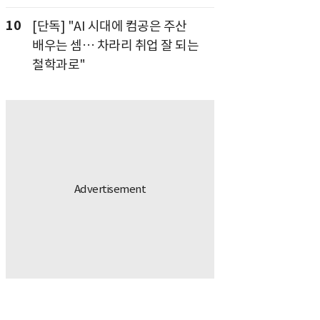
10
[단독] "AI 시대에 컴공은 주산
배우는 셈… 차라리 취업 잘 되는
철학과로"