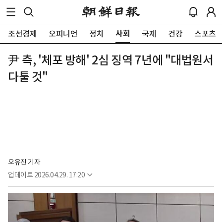
사회
조선경제
오피니언
정치
국제
건강
스포츠
尹 측, '체포 방해' 2심 징역 7년에 "대법원서
다툴 것"
오유진 기자
업데이트
2026.04.29. 17:20