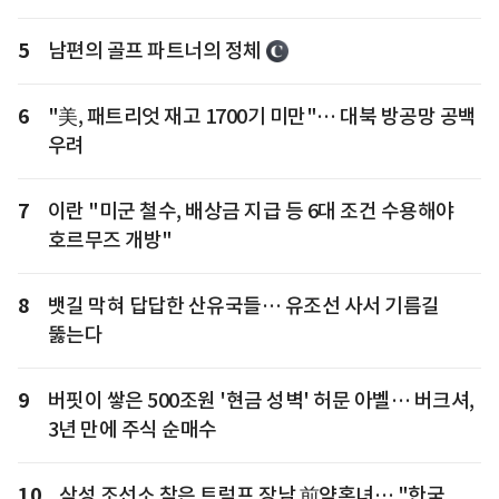
5
남편의 골프 파트너의 정체
6
"美, 패트리엇 재고 1700기 미만"… 대북 방공망 공백
우려
7
이란 "미군 철수, 배상금 지급 등 6대 조건 수용해야
호르무즈 개방"
8
뱃길 막혀 답답한 산유국들… 유조선 사서 기름길
뚫는다
9
버핏이 쌓은 500조원 '현금 성벽' 허문 아벨… 버크셔,
3년 만에 주식 순매수
10
삼성 조선소 찾은 트럼프 장남 前약혼녀… "한국