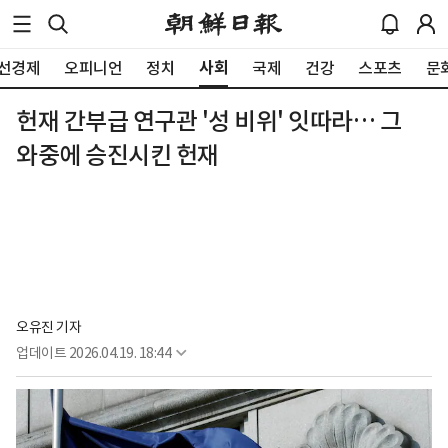
사회
선경제
오피니언
정치
국제
건강
스포츠
문
헌재 간부급 연구관 '성 비위' 잇따라… 그
와중에 승진시킨 헌재
오유진 기자
업데이트
2026.04.19. 18:44