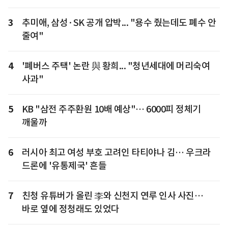
3
추미애, 삼성·SK 공개 압박... "용수 줬는데도 폐수 안
줄여"
4
'폐버스 주택' 논란 與 황희... "청년세대에 머리숙여
사과"
5
KB "삼전 주주환원 10배 예상"… 6000피 정체기
깨울까
6
러시아 최고 여성 부호 고려인 타티야나 김… 우크라
드론에 '유통제국' 흔들
7
친청 유튜버가 올린 李와 신천지 연루 인사 사진…
바로 옆에 정청래도 있었다