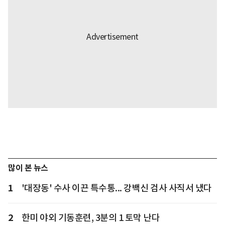
많이 본 뉴스
1
'대장동' 수사 이끈 특수통... 강백신 검사 사직서 냈다
2
한미 야외 기동훈련, 3분의 1 토막 난다