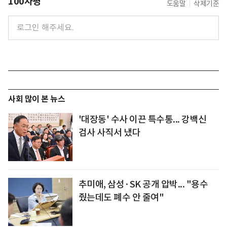
100자평
도움말
삭제기준
사회 많이 본 뉴스
'대장동' 수사 이끈 특수통... 강백신
검사 사직서 냈다
추미애, 삼성·SK 공개 압박... "용수
줬는데도 폐수 안 줄여"