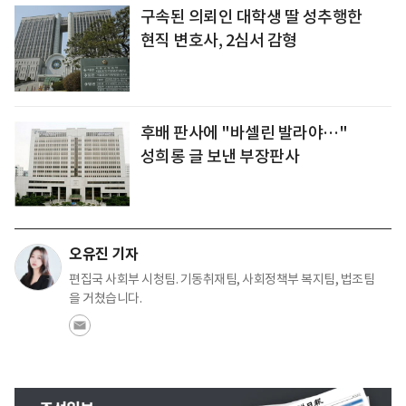
구속된 의뢰인 대학생 딸 성추행한
현직 변호사, 2심서 감형
후배 판사에 "바셀린 발라야…"
성희롱 글 보낸 부장판사
오유진 기자
편집국 사회부 시청팀. 기동취재팀, 사회정책부 복지팀, 법조팀
을 거쳤습니다.