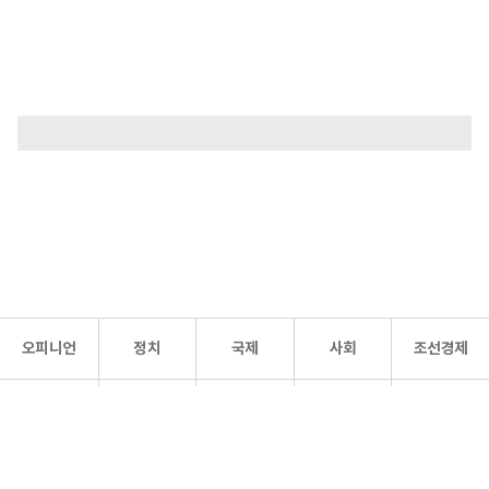
오피니언
정치
국제
사회
조선경제
문화·
조선
스포츠
건강
조선몰
연예
리더스
조선일보 공식 SNS