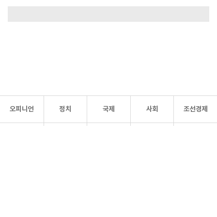
오피니언
정치
국제
사회
조선경제
문화·
조선
스포츠
건강
조선몰
연예
리더스
조선일보 공식 SNS
개인정보처리방침
사이트맵