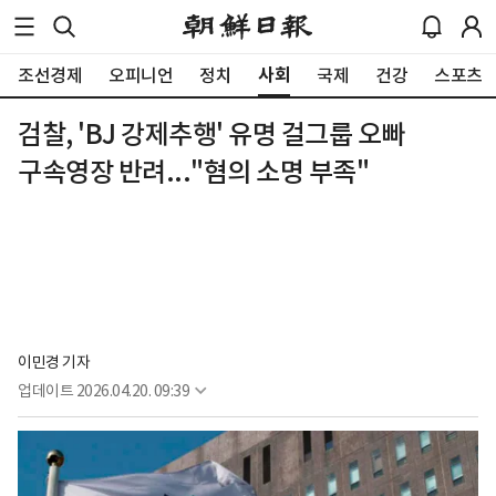
사회
조선경제
오피니언
정치
국제
건강
스포츠
검찰, 'BJ 강제추행' 유명 걸그룹 오빠
구속영장 반려..."혐의 소명 부족"
이민경 기자
업데이트
2026.04.20. 09:39