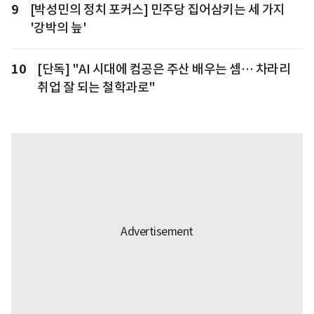
9
[박성민의 정치 포커스] 민주당 집어삼키는 세 가지
'강박의 늪'
10
[단독] "AI 시대에 컴공은 주산 배우는 셈… 차라리
취업 잘 되는 철학과로"