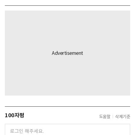
100자평
도움말
삭제기준