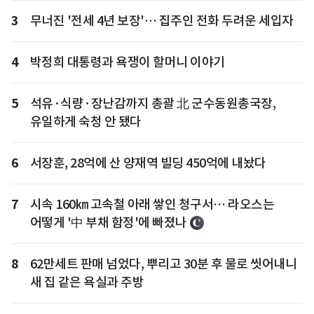
3
무너진 '전세 4년 보장'… 집주인 전화 두려운 세입자
4
박정희 대통령과 욕쟁이 할머니 이야기
5
석유·식량·장난감까지 총괄 北 군수동원총국장,
유일하게 숙청 안 됐다
6
서장훈, 28억에 산 양재역 빌딩 450억에 내놨다
7
시속 160㎞ 고속철 아래 쌓인 청구서… 라오스는
어떻게 '中 부채 함정'에 빠졌나
8
62만세트 판매 넘었다, 뿌리고 30분 후 물로 씻어내니
새 집 같은 욕실과 주방