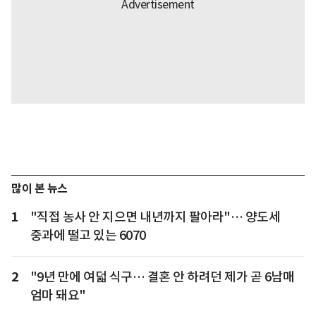
많이 본 뉴스
1
"직접 농사 안 지으면 내년까지 팔아라"… 양도세
중과에 떨고 있는 6070
2
"9년 만에 여덟 식구… 결혼 안 하려던 제가 곧 6남매
엄마 돼요"