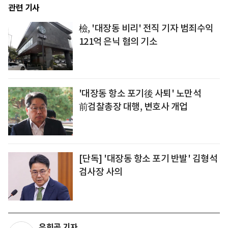
관련 기사
檢, '대장동 비리' 전직 기자 범죄수익
121억 은닉 혐의 기소
'대장동 항소 포기後 사퇴' 노만석
前검찰총장 대행, 변호사 개업
[단독] '대장동 항소 포기 반발' 김형석
검사장 사의
유희곤 기자