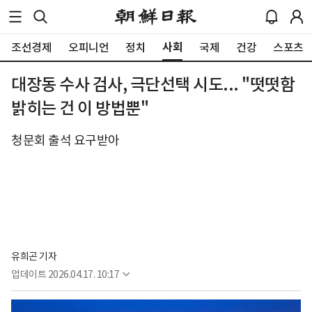
사회
조선경제
오피니언
정치
국제
건강
스포츠
대장동 수사 검사, 극단선택 시도... "떳떳함
밝히는 건 이 방법뿐"
청문회 출석 요구받아
유희곤 기자
업데이트
2026.04.17. 10:17