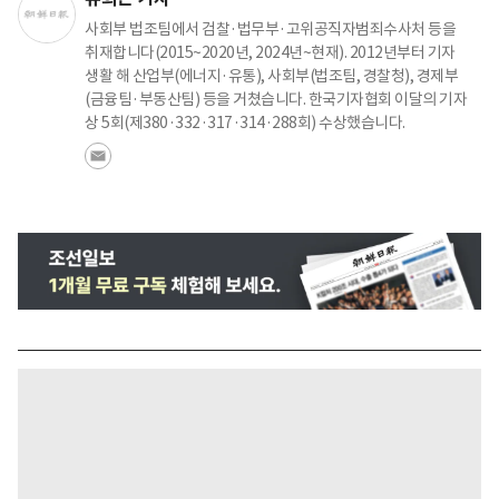
사회부 법조팀에서 검찰·법무부·고위공직자범죄수사처 등을
취재합니다(2015~2020년, 2024년~현재). 2012년부터 기자
생활 해 산업부(에너지·유통), 사회부(법조팀, 경찰청), 경제부
(금융팀·부동산팀) 등을 거쳤습니다. 한국기자협회 이달의 기자
상 5회(제380·332·317·314·288회) 수상했습니다.