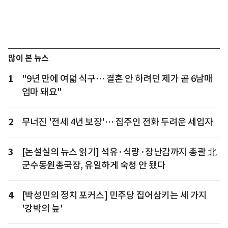
많이 본 뉴스
1
"9년 만에 여덟 식구… 결혼 안 하려던 제가 곧 6남매
엄마 돼요"
2
무너진 '전세 4년 보장'… 집주인 전화 두려운 세입자
3
[논설실의 뉴스 읽기] 석유·식량·장난감까지 총괄 北
군수동원총국장, 유일하게 숙청 안 됐다
4
[박성민의 정치 포커스] 민주당 집어삼키는 세 가지
'강박의 늪'