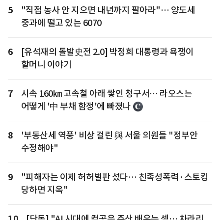
5
"직접 농사 안 지으면 내년까지 팔아라"… 양도세
중과에 떨고 있는 6070
6
[유석재의 돌발史전 2.0] 박정희 대통령과 욕쟁이
할머니 이야기
7
시속 160㎞ 고속철 아래 쌓인 청구서… 라오스는
어떻게 '中 부채 함정'에 빠졌나
8
'부동산세 역풍' 비상 걸린 與 서울 의원들 "정부안
수정해야"
9
"피해자는 이제 허허벌판 섰다… 친족성폭력·스토킹
당하면 지옥"
10
[단독] "AI 시대에 컴공은 주산 배우는 셈… 차라리