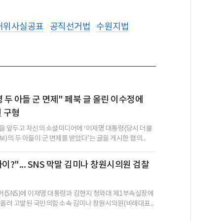
허위사실공표
공직선거법
수원지법
명 두 아들 군 면제" 페북 글 올린 이수정에
원 구형
을 앞두고 자신의 소셜미디어에 ‘이재명 대통령(당시 더불
)의 두 아들이 군 면제를 받았다’는 글을 게시한 혐의...
이?"... SNS 막말 김미나 창원시의원 검찰
(SNS)에 이재명 대통령과 김현지 청와대 제1부속실장에
 올려 고발된 국민의힘 소속 김미나 창원시의원(비례대표...