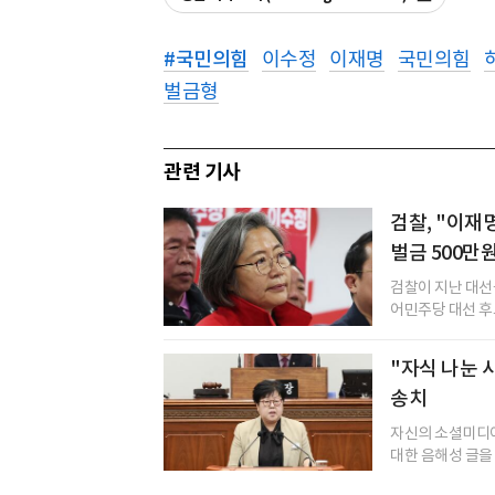
#
국민의힘
이수정
이재명
국민의힘
벌금형
관련 기사
검찰, "이재
벌금 500만
검찰이 지난 대선
어민주당 대선 후보
"자식 나눈 사
송치
자신의 소셜미디어
대한 음해성 글을