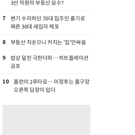
3선 의원의 부동산 묘수?
7
변기 수리하던 70대 집주인 흉기로
찌른 30대 세입자 체포
8
부동산 치솟으니 커지는 '집'안싸움
9
밥상 덮친 극한더위… 히트플레이션
공포
10
홈런이 2루타로… 이정후는 홈구장
오른쪽 담장이 밉다