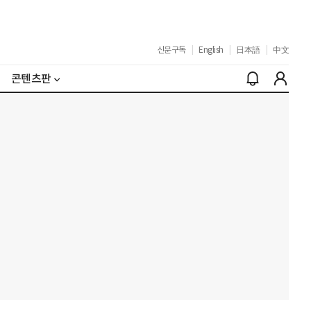
신문구독
|
English
|
日本語
|
中文
콘텐츠판