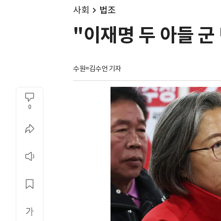
사회
법조
"이재명 두 아들 군
수원=김수언 기자
0