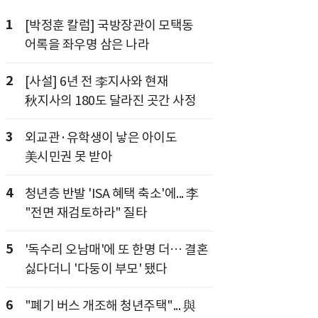
1
[박정훈 칼럼] 국방장관이 모택동
어록을 좌우명 삼은 나라
2
[사설] 6년 전 李지사와 현재
秋지사의 180도 달라진 곳간 사정
3
외교관·유학생이 낳은 아이도
美시민권 못 받아
4
청년층 반발 'ISA 혜택 축소'에... 李
"전면 재검토하라" 질타
5
'독수리 오남매'에 또 한명 더… 결혼
싫다더니 '다둥이 부모' 됐다
6
"폐기 버스 개조해 청년주택"... 與