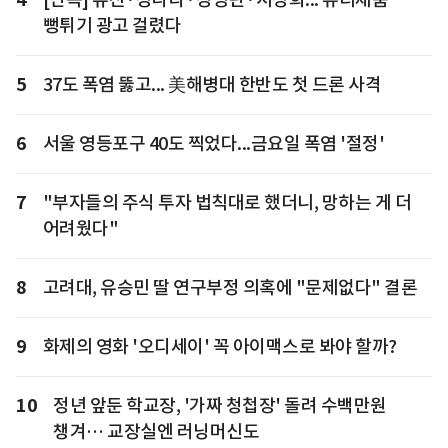
뻥튀기 광고 걸렸다
5
37도 폭염 뚫고... 美해병대 한반도 첫 드론 사격
6
서울 영등포구 40도 찍었다...금요일 폭염 '절정'
7
"부자들의 주식 투자 법칙대로 했더니, 망하는 게 더
어려웠다"
8
고려대, 유승민 딸 연구부정 의혹에 "문제없다" 결론
9
화제의 영화 '오디세이' 꼭 아이맥스로 봐야 할까?
10
정년 앞둔 학교장, '가짜 청첩장' 돌려 수백만원
챙겨… 교장실엔 러닝머신도