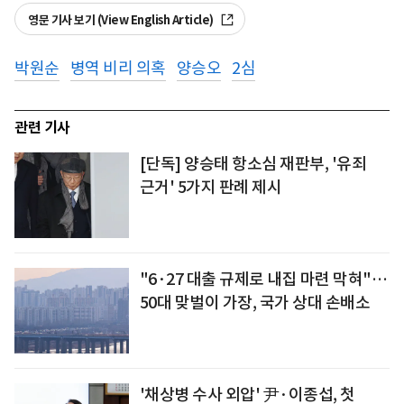
영문 기사 보기 (View English Article)
박원순
병역 비리 의혹
양승오
2심
관련 기사
[단독] 양승태 항소심 재판부, '유죄
근거' 5가지 판례 제시
"6·27 대출 규제로 내집 마련 막혀"…
50대 맞벌이 가장, 국가 상대 손배소
'채상병 수사 외압' 尹·이종섭, 첫