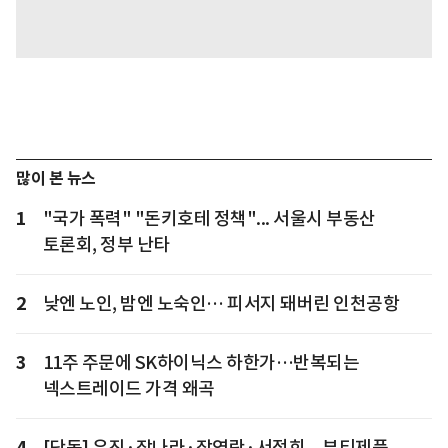
많이 본 뉴스
1
"국가 폭력" "돈키호테 정책"... 서울시 부동산
토론회, 정부 난타
2
낮엔 노인, 밤엔 노숙인… 피서지 돼버린 인천공항
3
11주 주문에 SK하이닉스 하한가…반복되는
넥스트레이드 가격 왜곡
4
[단독] 유진·장나라·장영란·서정희... 뷰티제품