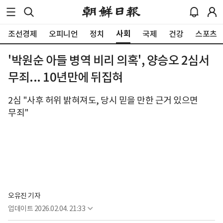
사회
조선경제
오피니언
정치
국제
건강
스포츠
'박원순 아들 병역 비리 의혹', 양승오 2심서
무죄... 10년만에 뒤집혀
2심 "사후 허위 밝혀져도, 당시 믿을 만한 근거 있으면
무죄"
오유진 기자
업데이트
2026.02.04. 21:33