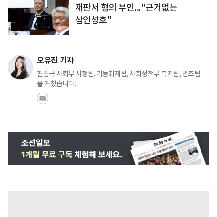
재판서 혐의 부인..."근거없는
삼인성호"
오유진 기자
편집국 사회부 시청팀. 기동취재팀, 사회정책부 복지팀, 법조팀
을 거쳤습니다.