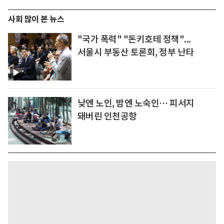
사회 많이 본 뉴스
"국가 폭력" "돈키호테 정책"...
서울시 부동산 토론회, 정부 난타
낮엔 노인, 밤엔 노숙인… 피서지
돼버린 인천공항