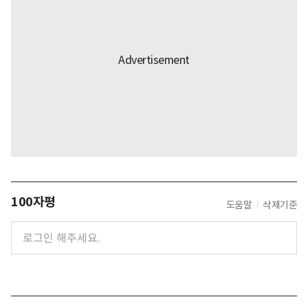
100자평
도움말
삭제기준