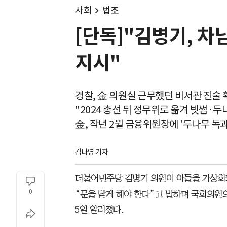
사회
법조
[단독]"김병기, 차
지시"
경찰, 金 의원실 근무했던 비서관 진술 
"2024 총선 뒤 정무위로 옮겨 빗썸·두
金, 작년 2월 금융위원장에 '두나무 독과
김나영 기자
더불어민주당 김병기 의원이 아들을 가상화
0
“문을 닫게 해야 한다”고 말하며 국회의원
5일 알려졌다.