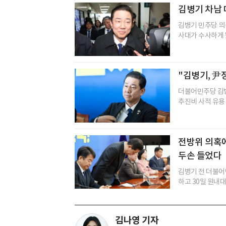
김병기 차남
김병기 민주당 의
사대가 수사하게 됐
"김병기, 尹
더불어민주당 김병
추진비 사적 유용 
전방위 의혹에
두손 들었다
김병기 전 더불어
하고 30일 원내대
김나영 기자