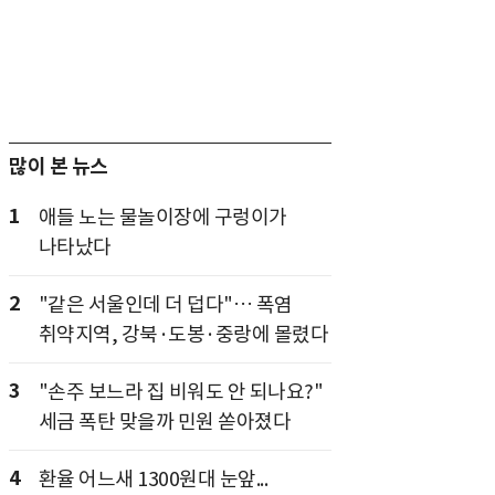
많이 본 뉴스
1
애들 노는 물놀이장에 구렁이가
나타났다
2
"같은 서울인데 더 덥다"… 폭염
취약지역, 강북·도봉·중랑에 몰렸다
3
"손주 보느라 집 비워도 안 되나요?"
세금 폭탄 맞을까 민원 쏟아졌다
4
환율 어느새 1300원대 눈앞...