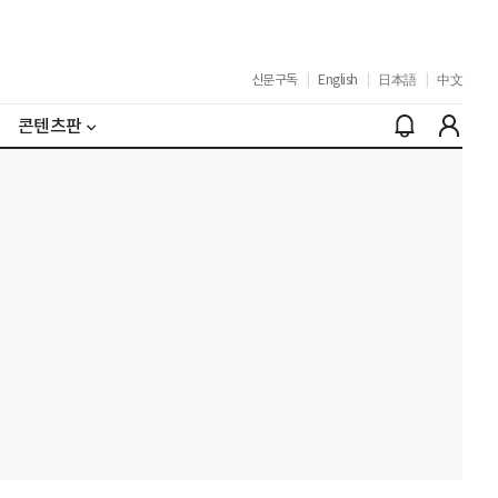
신문구독
|
English
|
日本語
|
中文
콘텐츠판