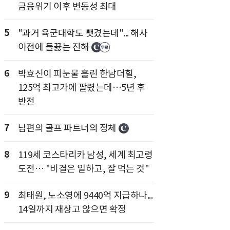
금융위기 이후 변동성 최대
5
"과거 육군대학도 뺏겼는데"... 해사
이전에 들끓는 진해
6
박효신이 피눈물 흘린 한남더힐,
125억 최고가에 팔렸는데…5년 후
반전
7
남편의 골프 파트너의 정체
8
119세 코스타리카 남성, 세계 최고령
도전… "비결은 일하고, 잘 먹는 것"
9
최태원, 노소영에 9440억 지급하나...
14일까지 재상고 않으면 확정