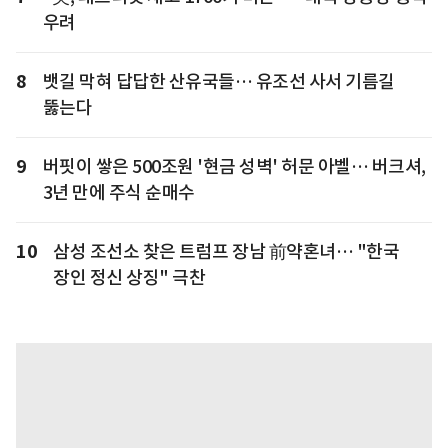
우려
8
뱃길 막혀 답답한 산유국들… 유조선 사서 기름길
뚫는다
9
버핏이 쌓은 500조원 '현금 성벽' 허문 아벨… 버크셔,
3년 만에 주식 순매수
10
삼성 조선소 찾은 트럼프 장남 前약혼녀… "한국
장인 정신 상징" 극찬