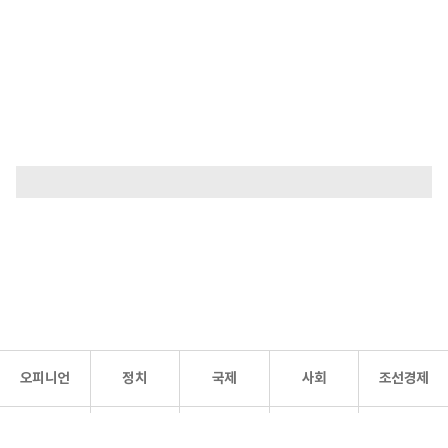
오피니언
정치
국제
사회
조선경제
문화·
조선
스포츠
건강
조선몰
연예
리더스