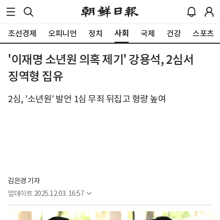
사회
조선경제
오피니언
정치
국제
건강
스포츠
'이재명 소년원 의혹 제기' 강용석, 2심서
징역형 집유
2심, '소년원' 발언 1심 무죄 뒤집고 형량 높여
김은경 기자
업데이트
2025.12.03. 16:57