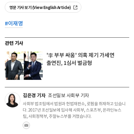
영문 기사 보기 (View English Article)
#
이재명
관련 기사
'李 부부 싸움' 의혹 제기 가세연
출연진, 1심서 벌금형
김은경 기자
조선일보 사회부 기자
사회부 법조팀에서 법원과 헌법재판소, 로펌을 취재하고 있습니
다. 2017년 조선일보에 입사해 사회부, 스포츠부, 온라인뉴스
팀, 사회정책부, 주말뉴스부를 거쳤습니다.