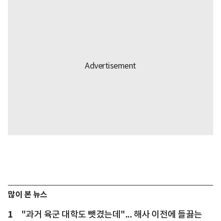
많이 본 뉴스
1
"과거 육군 대학도 뺏겼는데"... 해사 이전에 들끓는