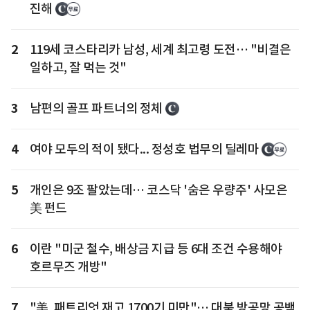
진해
2
119세 코스타리카 남성, 세계 최고령 도전… "비결은
일하고, 잘 먹는 것"
3
남편의 골프 파트너의 정체
4
여야 모두의 적이 됐다... 정성호 법무의 딜레마
5
개인은 9조 팔았는데… 코스닥 '숨은 우량주' 사모은
美 펀드
6
이란 "미군 철수, 배상금 지급 등 6대 조건 수용해야
호르무즈 개방"
7
"美, 패트리엇 재고 1700기 미만"… 대북 방공망 공백