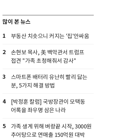
많이 본 뉴스
1
부동산 치솟으니 커지는 '집'안싸움
2
손현보 목사, 美 백악관서 트럼프
접견 "가족 초청해줘서 감사"
3
스마트폰 배터리 유난히 빨리 닳는
분, 5가지 해결 방법
4
[박정훈 칼럼] 국방장관이 모택동
어록을 좌우명 삼은 나라
5
가족 생계 위해 벼랑끝 시작, 3000원
추어탕으로 연매출 150억원 대박