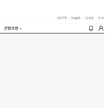
신문구독
|
English
|
日本語
|
中文
콘텐츠판