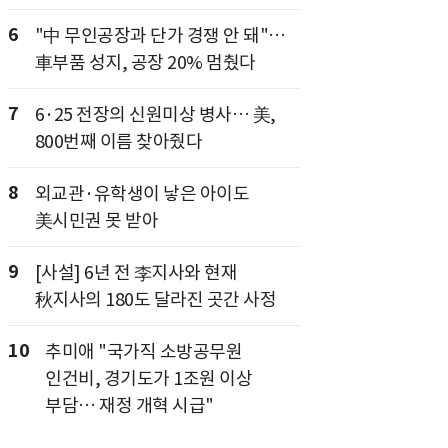
6
"中 무인공장과 단가 경쟁 안 돼"…
車부품 성지, 공장 20% 멈췄다
7
6·25 전장의 신원미상 병사… 美,
800번째 이름 찾아줬다
8
외교관·유학생이 낳은 아이도
美시민권 못 받아
9
[사설] 6년 전 李지사와 현재
秋지사의 180도 달라진 곳간 사정
10
추미애 "국가직 소방공무원
인건비, 경기도가 1조원 이상
부담… 재정 개혁 시급"