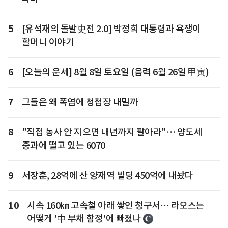
5
[유석재의 돌발史전 2.0] 박정희 대통령과 욕쟁이
할머니 이야기
6
[오늘의 운세] 8월 8일 토요일 (음력 6월 26일 甲寅)
7
그들은 왜 폭염에 청첩장 내밀까
8
"직접 농사 안 지으면 내년까지 팔아라"… 양도세
중과에 떨고 있는 6070
9
서장훈, 28억에 산 양재역 빌딩 450억에 내놨다
10
시속 160㎞ 고속철 아래 쌓인 청구서… 라오스는
어떻게 '中 부채 함정'에 빠졌나