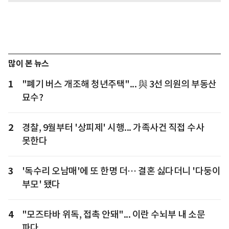
많이 본 뉴스
1
"폐기 버스 개조해 청년주택"... 與 3선 의원의 부동산
묘수?
2
경찰, 9월부터 '상피제' 시행... 가족사건 직접 수사
못한다
3
'독수리 오남매'에 또 한명 더… 결혼 싫다더니 '다둥이
부모' 됐다
4
"모즈타바 위독, 접촉 안돼"... 이란 수뇌부 내 소문
파다