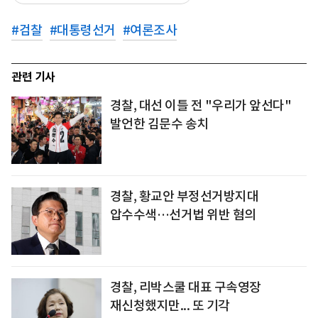
#
검찰
#
대통령선거
#
여론조사
관련 기사
경찰, 대선 이틀 전 "우리가 앞선다"
발언한 김문수 송치
경찰, 황교안 부정선거방지대
압수수색…선거법 위반 혐의
경찰, 리박스쿨 대표 구속영장
재신청했지만... 또 기각