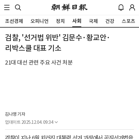
사회
조선경제
오피니언
정치
국제
건강
스포츠
검찰, '선거법 위반' 김문수·황교안·
리박스쿨 대표 기소
21대 대선 관련 주요 사건 처분
김나영 기자
업데이트
2025.12.04. 09:34
검찰이 지난 6월 치러진 대통령 선거 과정에서 공직선거법을