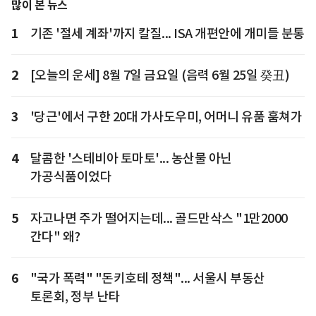
많이 본 뉴스
1
기존 '절세 계좌'까지 칼질... ISA 개편안에 개미들 분통
2
[오늘의 운세] 8월 7일 금요일 (음력 6월 25일 癸丑)
3
'당근'에서 구한 20대 가사도우미, 어머니 유품 훔쳐가
4
달콤한 '스테비아 토마토'... 농산물 아닌
가공식품이었다
5
자고나면 주가 떨어지는데... 골드만삭스 "1만2000
간다" 왜?
6
"국가 폭력" "돈키호테 정책"... 서울시 부동산
토론회, 정부 난타