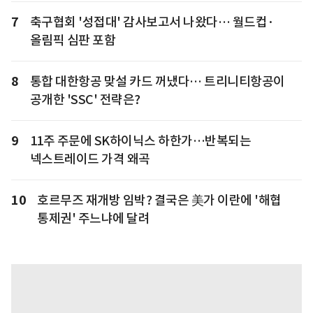
7
축구협회 '성접대' 감사보고서 나왔다… 월드컵·
올림픽 심판 포함
8
통합 대한항공 맞설 카드 꺼냈다… 트리니티항공이
공개한 'SSC' 전략은?
9
11주 주문에 SK하이닉스 하한가…반복되는
넥스트레이드 가격 왜곡
10
호르무즈 재개방 임박? 결국은 美가 이란에 '해협
통제권' 주느냐에 달려