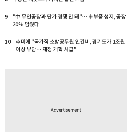
9
"中 무인공장과 단가 경쟁 안 돼"… 車부품 성지, 공장
20% 멈췄다
10
추미애 "국가직 소방공무원 인건비, 경기도가 1조원
이상 부담… 재정 개혁 시급"