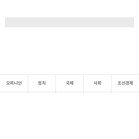
오피니언
정치
국제
사회
조선경제
문화·
조선
스포츠
건강
조선몰
연예
리더스
조선일보 공식 SNS