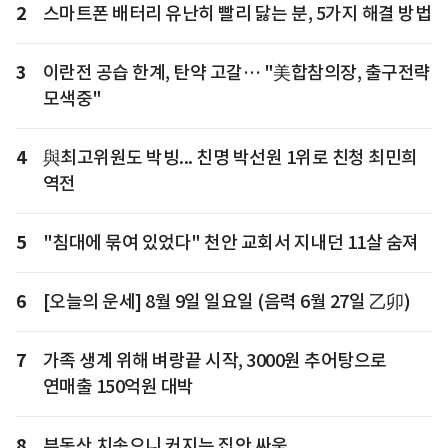
2
스마트폰 배터리 유난히 빨리 닳는 분, 5가지 해결 방법
3
이란전 공습 한계, 탄약 고갈… "美합참의장, 출구전략
모색중"
4
與최고위원도 박빙... 친명 박선원 1위로 친청 최민희
역전
5
"침대에 묶여 있었다" 천안 교회서 지내던 11살 숨져
6
[오늘의 운세] 8월 9일 일요일 (음력 6월 27일 乙卯)
7
가족 생계 위해 벼랑끝 시작, 3000원 추어탕으로
연매출 150억원 대박
8
부동산 치솟으니 커지는 집안 싸움