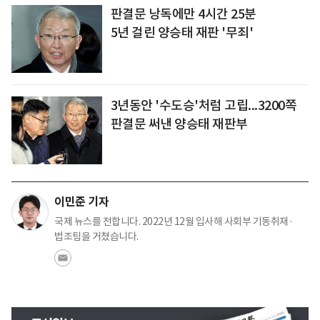
판결문 낭독에만 4시간 25분
5년 걸린 양승태 재판 '무죄'
3년동안 '수도승'처럼 고립...3200쪽
판결문 써낸 양승태 재판부
이민준 기자
국제 뉴스를 전합니다. 2022년 12월 입사해 사회부 기동취재·
법조팀을 거쳤습니다.