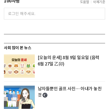
100자평
도움말
삭제기준
사회 많이 본 뉴스
[오늘의 운세] 8월 9일 일요일 (음력
6월 27일 乙卯)
남자들뿐인 골프 사진… 아내가 놓친
것