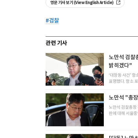
영문 기사 보기 (View English Article)
#
검찰
관련 기사
노만석 검찰총
밝히겠다"
‘대장동 사건’ 
표명했다. 항소 포
노만석 "총장
노만석 검찰총장 직
판에 대해 서울중