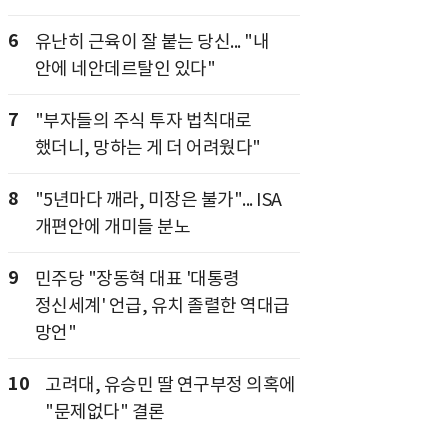
6
유난히 근육이 잘 붙는 당신... "내
안에 네안데르탈인 있다"
7
"부자들의 주식 투자 법칙대로
했더니, 망하는 게 더 어려웠다"
8
"5년마다 깨라, 미장은 불가"... ISA
개편안에 개미들 분노
9
민주당 "장동혁 대표 '대통령
정신세계' 언급, 유치 졸렬한 역대급
망언"
10
고려대, 유승민 딸 연구부정 의혹에
"문제없다" 결론