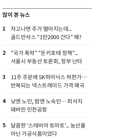
많이 본 뉴스
1
자고나면 주가 떨어지는데...
골드만삭스 "1만2000 간다" 왜?
2
"국가 폭력" "돈키호테 정책"...
서울시 부동산 토론회, 정부 난타
3
11주 주문에 SK하이닉스 하한가…
반복되는 넥스트레이드 가격 왜곡
4
낮엔 노인, 밤엔 노숙인… 피서지
돼버린 인천공항
5
달콤한 '스테비아 토마토'... 농산물
아닌 가공식품이었다