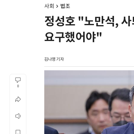
사회
법조
정성호 "노만석, 사
요구했어야"
김나영 기자
0