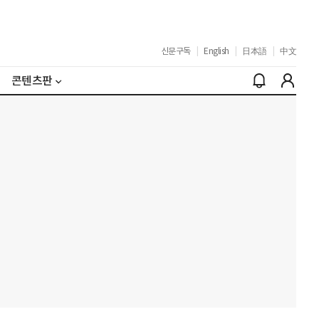
신문구독
|
English
|
日本語
|
中文
콘텐츠판