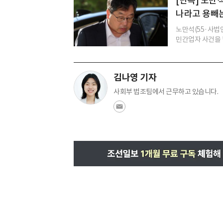
[단독] 노만
나라고 용빼는
노만석(55·사법연
민간업자 사건을 항
김나영 기자
사회부 법조팀에서 근무하고 있습니다.