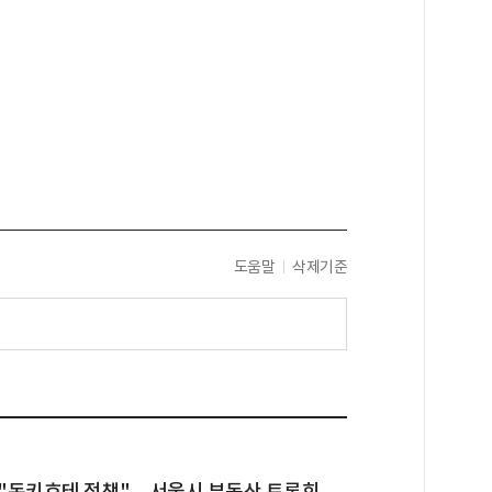
도움말
삭제기준
"돈키호테 정책"... 서울시 부동산 토론회,