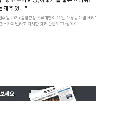
석 "항소 포기 파장, 이렇게 클 줄은… 거취?
 재주 있나"
수원 29기) 검찰총장 직무대행이 11일 ‘대장동 개발 비리’
소하지 말라고 지시한 것과 관련해 “파장이 이...