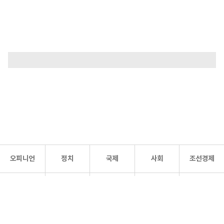
오피니언
정치
국제
사회
조선경제
문화·
조선
스포츠
건강
조선몰
연예
리더스
조선일보 공식 SNS