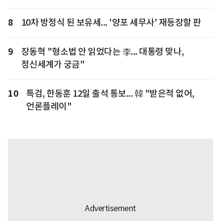
8
10차 방정식 된 보유세... '양포 세무사' 재등장할 판
9
장동혁 "형소법 안 읽었다는 李... 대통령 맞나,
정신세계가 궁금"
10
특검, 한동훈 12일 출석 통보... 韓 "받은적 없어,
언론플레이"