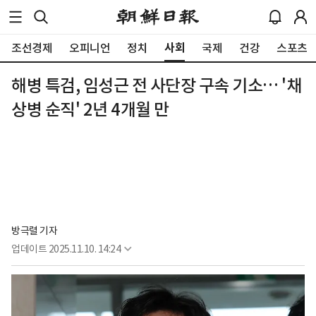
사회
조선경제
오피니언
정치
국제
건강
스포츠
해병 특검, 임성근 전 사단장 구속 기소… '채
상병 순직' 2년 4개월 만
방극렬 기자
업데이트
2025.11.10. 14:24