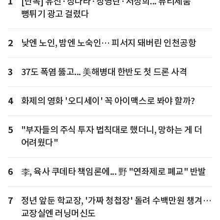
1
[단독] 유진·장나라·장영란·서정희... 뷰티제품
뻥튀기 광고 걸렸다
2
낮엔 노인, 밤엔 노숙인… 피서지 돼버린 인천공항
3
37도 폭염 뚫고... 美해병대 한반도 첫 드론 사격
4
화제의 영화 '오디세이' 꼭 아이맥스로 봐야 할까?
5
"부자들의 주식 투자 법칙대로 했더니, 망하는 게 더
어려웠다"
6
李, 육사 쿠데타 책임론에... 野 "연좌제로 폐교" 반발
7
정년 앞둔 학교장, '가짜 청첩장' 돌려 수백만원 챙겨…
교장실엔 러닝머신도