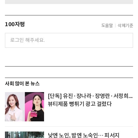
100자평
도움말
삭제기준
사회 많이 본 뉴스
[단독] 유진·장나라·장영란·서정희...
뷰티제품 뻥튀기 광고 걸렸다
낮엔 노인, 밤엔 노숙인… 피서지