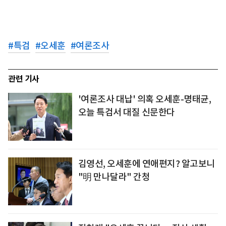
#
특검
#
오세훈
#
여론조사
관련 기사
'여론조사 대납' 의혹 오세훈-명태균,
오늘 특검서 대질 신문한다
김영선, 오세훈에 연애편지? 알고보니
"明 만나달라" 간청