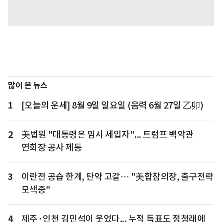
많이 본 뉴스
1
[오늘의 운세] 8월 9일 일요일 (음력 6월 27일 乙卯)
2
美법원 "대통령은 임시 세입자"... 트럼프 백악관
연회장 공사 제동
3
이란전 공습 한계, 탄약 고갈… "美합참의장, 출구전략
모색중"
4
제주·인천 김민석이 웃었다... 누적 득표도 정청래에