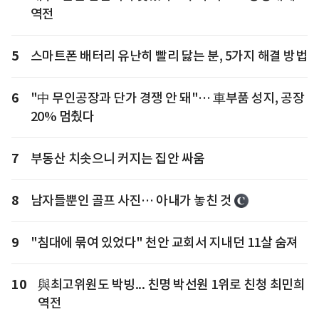
역전
5
스마트폰 배터리 유난히 빨리 닳는 분, 5가지 해결 방법
6
"中 무인공장과 단가 경쟁 안 돼"… 車부품 성지, 공장
20% 멈췄다
7
부동산 치솟으니 커지는 집안 싸움
8
남자들뿐인 골프 사진… 아내가 놓친 것
9
"침대에 묶여 있었다" 천안 교회서 지내던 11살 숨져
10
與최고위원도 박빙... 친명 박선원 1위로 친청 최민희
역전