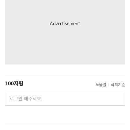
100자평
도움말
삭제기준