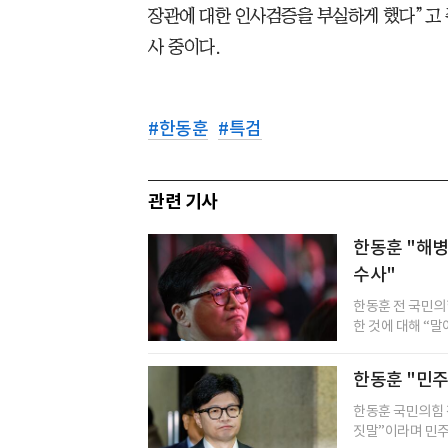
장관에 대한 인사검증을 부실하게 했다”고 
사 중이다.
#
한동훈
#
특검
관련 기사
한동훈 "해병
수사"
한동훈 전 국민의
한 것에 대해 “말이
한동훈 "민주
한동훈 국민의힘 
짓말”이라며 민주당