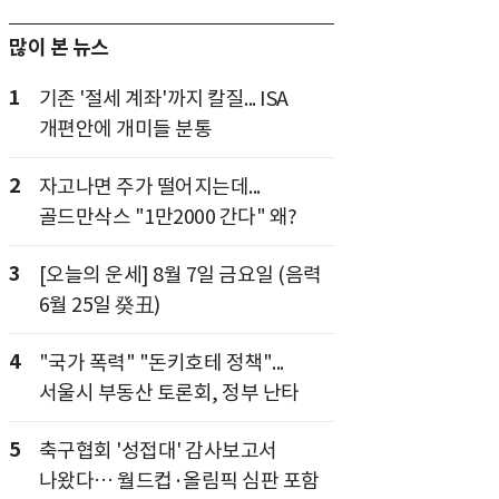
많이 본 뉴스
1
기존 '절세 계좌'까지 칼질... ISA
개편안에 개미들 분통
2
자고나면 주가 떨어지는데...
골드만삭스 "1만2000 간다" 왜?
3
[오늘의 운세] 8월 7일 금요일 (음력
6월 25일 癸丑)
4
"국가 폭력" "돈키호테 정책"...
서울시 부동산 토론회, 정부 난타
5
축구협회 '성접대' 감사보고서
나왔다… 월드컵·올림픽 심판 포함