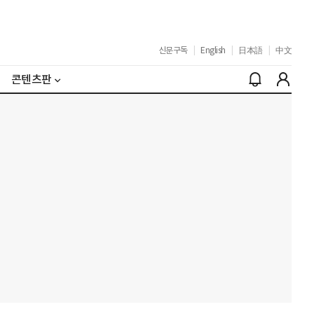
신문구독
|
English
|
日本語
|
中文
콘텐츠판