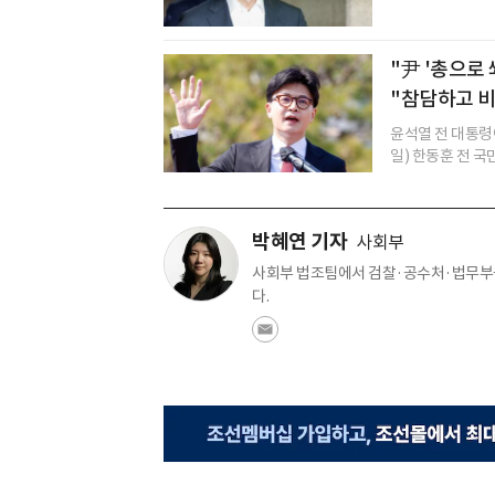
"尹 '총으로
"참담하고 비
윤석열 전 대통령이
일) 한동훈 전 국
박혜연 기자
사회부
사회부 법조팀에서 검찰·공수처·법무부를
다.