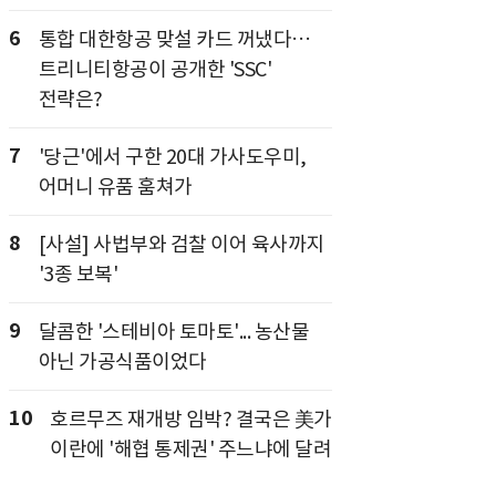
6
통합 대한항공 맞설 카드 꺼냈다…
트리니티항공이 공개한 'SSC'
전략은?
7
'당근'에서 구한 20대 가사도우미,
어머니 유품 훔쳐가
8
[사설] 사법부와 검찰 이어 육사까지
'3종 보복'
9
달콤한 '스테비아 토마토'... 농산물
아닌 가공식품이었다
10
호르무즈 재개방 임박? 결국은 美가
이란에 '해협 통제권' 주느냐에 달려