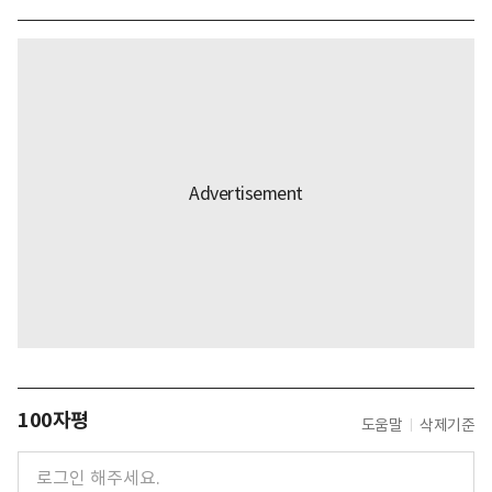
100자평
도움말
삭제기준