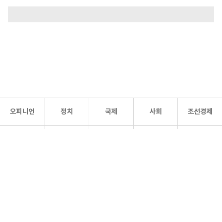
오피니언
정치
국제
사회
조선경제
문화·
조선
스포츠
건강
조선몰
연예
리더스
조선일보 공식 SNS
개인정보처리방침
사이트맵