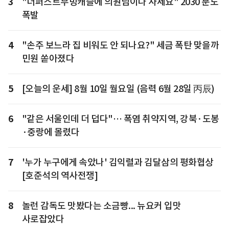
3
"더퍼스트무빙캐슬에 의원님이나 사세요" 2030 분노
폭발
4
"손주 보느라 집 비워도 안 되나요?" 세금 폭탄 맞을까
민원 쏟아졌다
5
[오늘의 운세] 8월 10일 월요일 (음력 6월 28일 丙辰)
6
"같은 서울인데 더 덥다"… 폭염 취약지역, 강북·도봉
·중랑에 몰렸다
7
'누가 누구에게 속았나' 김익렬과 김달삼의 평화협상
[호준석의 역사전쟁]
8
놀런 감독도 맛봤다는 소금빵... 뉴요커 입맛
사로잡았다