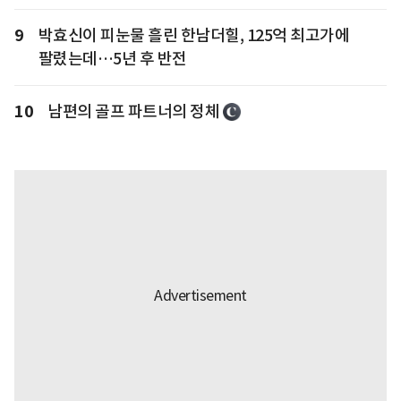
9
박효신이 피눈물 흘린 한남더힐, 125억 최고가에
팔렸는데…5년 후 반전
10
남편의 골프 파트너의 정체