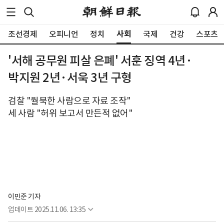
사회
조선경제
오피니언
정치
국제
건강
스포츠
'서해 공무원 피살 은폐' 서훈 징역 4년·
박지원 2년·서욱 3년 구형
검찰 "월북한 사람으로 자료 조작"
세 사람 "허위 보고서 만든적 없어"
이민준 기자
업데이트
2025.11.06. 13:35