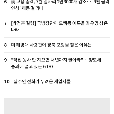
6
美 고용 충격, 7월 일자리 2만3000개 감소… '9월 금리
인상' 제동 걸리나
7
[박정훈 칼럼] 국방장관이 모택동 어록을 좌우명 삼은
나라
8
미 해병대 사령관이 경북 포항을 찾은 이유는
9
"직접 농사 안 지으면 내년까지 팔아라"… 양도세
중과에 떨고 있는 6070
10
집주인 전화가 두려운 세입자들