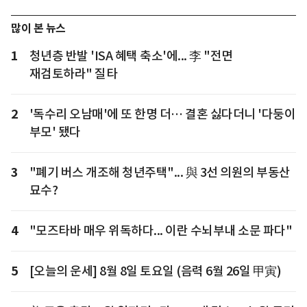
많이 본 뉴스
1
청년층 반발 'ISA 혜택 축소'에... 李 "전면
재검토하라" 질타
2
'독수리 오남매'에 또 한명 더… 결혼 싫다더니 '다둥이
부모' 됐다
3
"폐기 버스 개조해 청년주택"... 與 3선 의원의 부동산
묘수?
4
"모즈타바 매우 위독하다... 이란 수뇌부내 소문 파다"
5
[오늘의 운세] 8월 8일 토요일 (음력 6월 26일 甲寅)