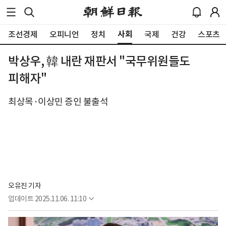
사회
조선경제
오피니언
정치
국제
건강
스포츠
박상우, 韓 내란 재판서 "국무위원들도
피해자"
최상목·이상민 증인 불출석
오유진 기자
업데이트
2025.11.06. 11:10