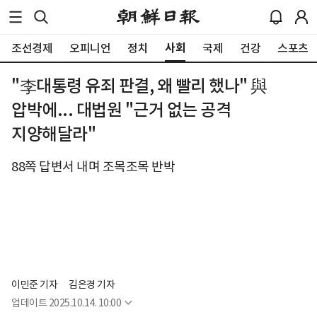
사회
조선경제
오피니언
정치
국제
건강
스포츠
"李대통령 유죄 판결, 왜 빨리 했나" 與
압박에... 대법원 "근거 없는 공격
지양해달라"
88쪽 답변서 내며 조목조목 반박
이민준 기자
김은경 기자
업데이트
2025.10.14. 10:00