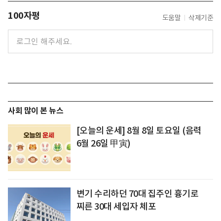
100자평
도움말
삭제기준
사회 많이 본 뉴스
[오늘의 운세] 8월 8일 토요일 (음력
6월 26일 甲寅)
변기 수리하던 70대 집주인 흉기로
찌른 30대 세입자 체포