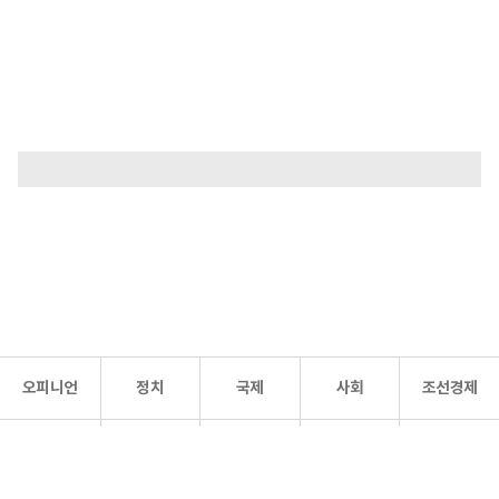
오피니언
정치
국제
사회
조선경제
문화·
조선
스포츠
건강
조선몰
연예
리더스