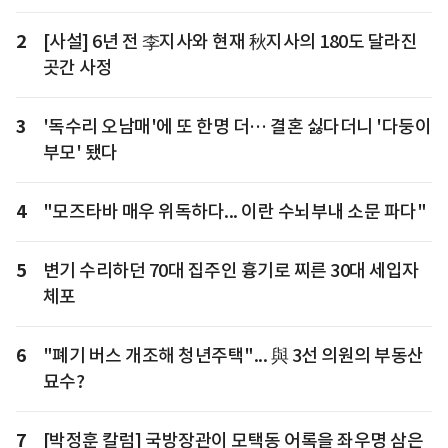
2
[사설] 6년 전 李지사와 현재 秋지사의 180도 달라진
곳간 사정
3
'독수리 오남매'에 또 한명 더… 결혼 싫다더니 '다둥이
부모' 됐다
4
"모즈타바 매우 위독하다... 이란 수뇌부내 소문 파다"
5
변기 수리하던 70대 집주인 흉기로 찌른 30대 세입자
체포
6
"폐기 버스 개조해 청년주택"... 與 3선 의원의 부동산
묘수?
7
[박정훈 칼럼] 국방장관이 모택동 어록을 좌우명 삼은