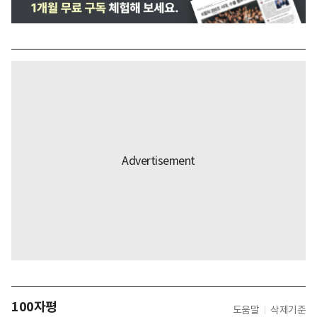
100자평
도움말
삭제기준