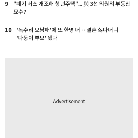
9
"폐기 버스 개조해 청년주택"... 與 3선 의원의 부동산
묘수?
10
'독수리 오남매'에 또 한명 더… 결혼 싫다더니
'다둥이 부모' 됐다