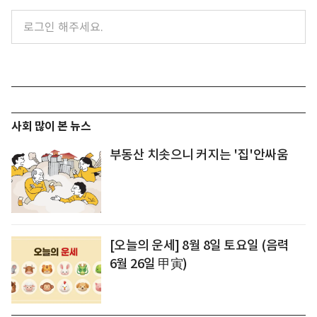
사회 많이 본 뉴스
부동산 치솟으니 커지는 '집'안싸움
[오늘의 운세] 8월 8일 토요일 (음력
6월 26일 甲寅)