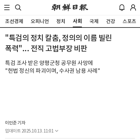
사회
조선경제
오피니언
정치
국제
건강
스포츠
"특검의 정치 칼춤, 정의의 이름 빌린
폭력"... 전직 고법부장 비판
특검 조사 받은 양평군청 공무원 사망에
"헌법 정신의 파괴이며, 수사권 남용 사례"
이민준 기자
업데이트
2025.10.13. 11:01