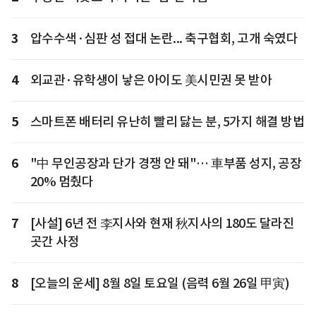
3
압수수색·심판 성 접대 논란... 축구협회, 고개 숙였다
4
외교관·유학생이 낳은 아이도 美시민권 못 받아
5
스마트폰 배터리 유난히 빨리 닳는 분, 5가지 해결 방법
6
"中 무인공장과 단가 경쟁 안 돼"… 車부품 성지, 공장
20% 멈췄다
7
[사설] 6년 전 李지사와 현재 秋지사의 180도 달라진
곳간 사정
8
[오늘의 운세] 8월 8일 토요일 (음력 6월 26일 甲寅)