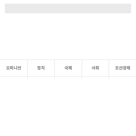
오피니언
정치
국제
사회
조선경제
문화·
조선
스포츠
건강
조선몰
연예
리더스
조선일보 공식 SNS
개인정보처리방침
사이트맵