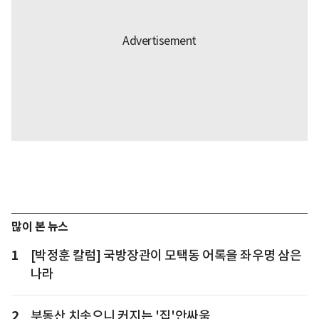
많이 본 뉴스
1
[박정훈 칼럼] 국방장관이 모택동 어록을 좌우명 삼은
나라
2
부동산 치솟으니 커지는 '집'안싸움