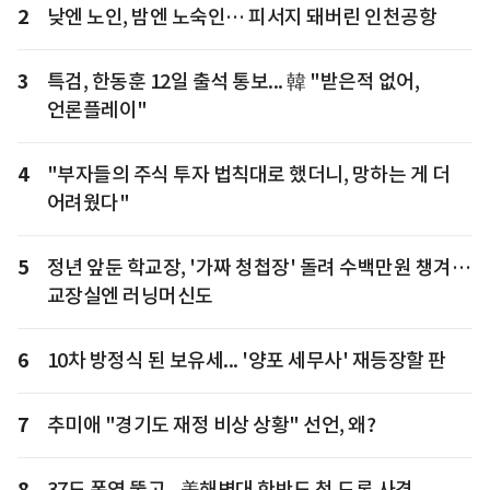
2
낮엔 노인, 밤엔 노숙인… 피서지 돼버린 인천공항
3
특검, 한동훈 12일 출석 통보... 韓 "받은적 없어,
언론플레이"
4
"부자들의 주식 투자 법칙대로 했더니, 망하는 게 더
어려웠다"
5
정년 앞둔 학교장, '가짜 청첩장' 돌려 수백만원 챙겨…
교장실엔 러닝머신도
6
10차 방정식 된 보유세... '양포 세무사' 재등장할 판
7
추미애 "경기도 재정 비상 상황" 선언, 왜?
8
37도 폭염 뚫고...美해병대 한반도 첫 드론 사격