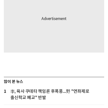
많이 본 뉴스
1
李, 육사 쿠데타 책임론 후폭풍...野 "연좌제로
출신학교 폐교" 반발