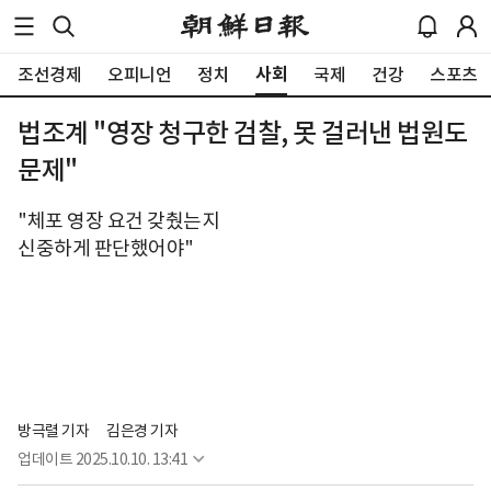
사회
조선경제
오피니언
정치
국제
건강
스포츠
법조계 "영장 청구한 검찰, 못 걸러낸 법원도
문제"
"체포 영장 요건 갖췄는지
신중하게 판단했어야"
방극렬 기자
김은경 기자
업데이트
2025.10.10. 13:41