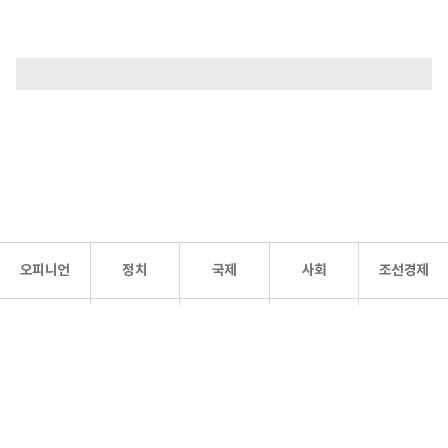
오피니언
정치
국제
사회
조선경제
문화·
조선
스포츠
건강
조선몰
연예
리더스
조선일보 공식 SNS