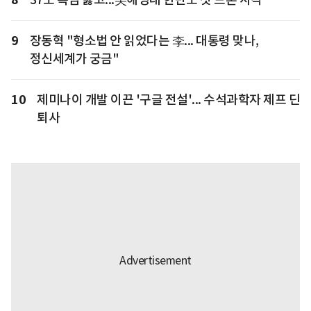
9
장동혁 "형소법 안 읽었다는 李... 대통령 맞나,
정신세계가 궁금"
10
제미나이 개발 이끈 '구글 전설'... 수석과학자 제프 딘
퇴사