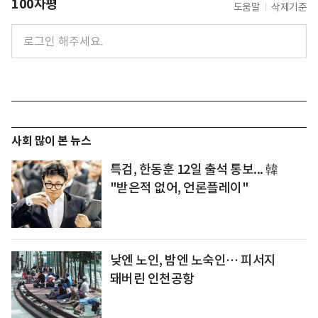
100자평
도움말
삭제기준
사회 많이 본 뉴스
특검, 한동훈 12일 출석 통보... 韓
"받은적 없어, 언론플레이"
낮엔 노인, 밤엔 노숙인… 피서지
돼버린 인천공항