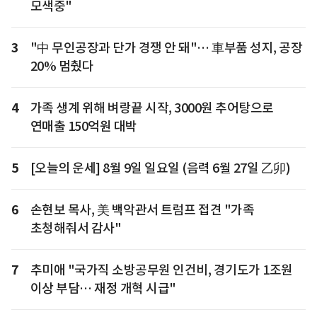
모색중"
3
"中 무인공장과 단가 경쟁 안 돼"… 車부품 성지, 공장
20% 멈췄다
4
가족 생계 위해 벼랑끝 시작, 3000원 추어탕으로
연매출 150억원 대박
5
[오늘의 운세] 8월 9일 일요일 (음력 6월 27일 乙卯)
6
손현보 목사, 美 백악관서 트럼프 접견 "가족
초청해줘서 감사"
7
추미애 "국가직 소방공무원 인건비, 경기도가 1조원
이상 부담… 재정 개혁 시급"