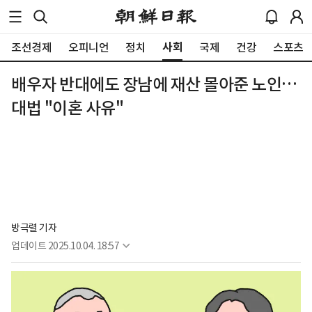
사회
조선경제
오피니언
정치
국제
건강
스포츠
배우자 반대에도 장남에 재산 몰아준 노인…
대법 "이혼 사유"
방극렬 기자
업데이트
2025.10.04. 18:57