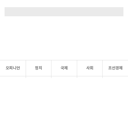
오피니언
정치
국제
사회
조선경제
문화·
조선
스포츠
건강
조선몰
연예
리더스
조선일보 공식 SNS