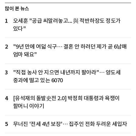
많이 본 뉴스
1
오세훈 "공급 씨말려놓고... 與 적반하장도 정도가
있다"
2
"9년 만에 여덟 식구… 결혼 안 하려던 제가 곧 6남매
엄마 돼요"
3
"직접 농사 안 지으면 내년까지 팔아라"… 양도세
중과에 떨고 있는 6070
4
[유석재의 돌발史전 2.0] 박정희 대통령과 욕쟁이
할머니 이야기
5
무너진 '전세 4년 보장'… 집주인 전화 두려운 세입자