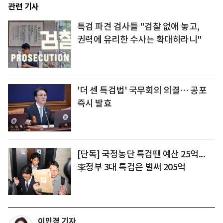
관련 기사
특검 파견 검사들 "검찰 없애 놓고,
권력에 유리한 수사는 확대하라니"
'더 센 특검법' 국무회의 의결… 공포
즉시 발효
[단독] 국정농단 특검땐 예산 25억...
李정부 3대 특검은 벌써 205억
이민경 기자