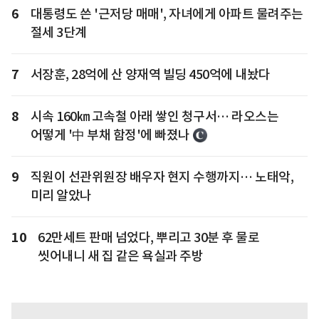
6
대통령도 쓴 '근저당 매매', 자녀에게 아파트 물려주는
절세 3단계
7
서장훈, 28억에 산 양재역 빌딩 450억에 내놨다
8
시속 160㎞ 고속철 아래 쌓인 청구서… 라오스는
어떻게 '中 부채 함정'에 빠졌나
9
직원이 선관위원장 배우자 현지 수행까지… 노태악,
미리 알았나
10
62만세트 판매 넘었다, 뿌리고 30분 후 물로
씻어내니 새 집 같은 욕실과 주방