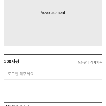
100자평
도움말
삭제기준