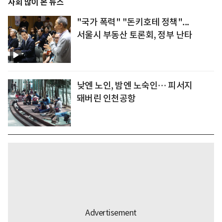
사회 많이 본 뉴스
"국가 폭력" "돈키호테 정책"...
서울시 부동산 토론회, 정부 난타
낮엔 노인, 밤엔 노숙인… 피서지
돼버린 인천공항