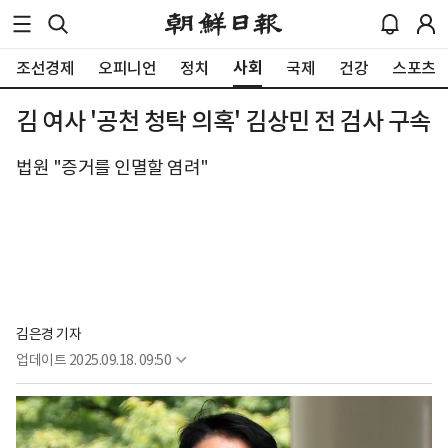
사회
조선경제
오피니언
정치
국제
건강
스포츠
김 여사 '공천 청탁 의혹' 김상민 전 검사 구속
법원 "증거를 인멸할 염려"
김은경 기자
업데이트
2025.09.18. 09:50