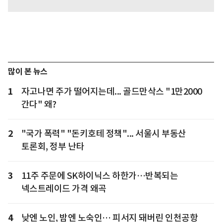
많이 본 뉴스
1
자고나면 주가 떨어지는데... 골드만삭스 "1만2000
간다" 왜?
2
"국가 폭력" "돈키호테 정책"... 서울시 부동산
토론회, 정부 난타
3
11주 주문에 SK하이닉스 하한가…반복되는
넥스트레이드 가격 왜곡
4
낮엔 노인, 밤엔 노숙인… 피서지 돼버린 인천공항