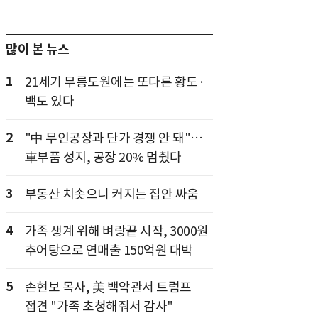
많이 본 뉴스
1
21세기 무릉도원에는 또다른 황도·
백도 있다
2
"中 무인공장과 단가 경쟁 안 돼"…
車부품 성지, 공장 20% 멈췄다
3
부동산 치솟으니 커지는 집안 싸움
4
가족 생계 위해 벼랑끝 시작, 3000원
추어탕으로 연매출 150억원 대박
5
손현보 목사, 美 백악관서 트럼프
접견 "가족 초청해줘서 감사"