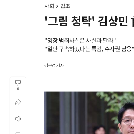
사회
법조
'그림 청탁' 김상민
"영장 범죄사실은 사실과 달라"
"일단 구속하겠다는 특검, 수사권 남용
김은경 기자
0