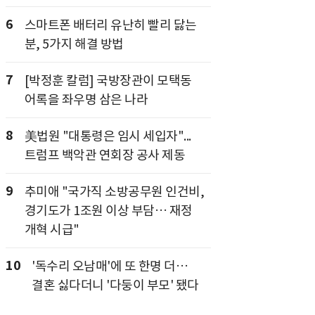
6
스마트폰 배터리 유난히 빨리 닳는
분, 5가지 해결 방법
7
[박정훈 칼럼] 국방장관이 모택동
어록을 좌우명 삼은 나라
8
美법원 "대통령은 임시 세입자"...
트럼프 백악관 연회장 공사 제동
9
추미애 "국가직 소방공무원 인건비,
경기도가 1조원 이상 부담… 재정
개혁 시급"
10
'독수리 오남매'에 또 한명 더…
결혼 싫다더니 '다둥이 부모' 됐다