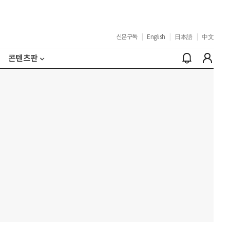
신문구독
|
English
|
日本語
|
中文
콘텐츠판