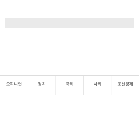
오피니언
정치
국제
사회
조선경제
문화·
조선
스포츠
건강
조선몰
연예
리더스
조선일보 공식 SNS