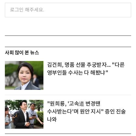
사회 많이 본 뉴스
김건희, 명품 선물 추궁받자... "다른
영부인들 수사는 다 해봤냐"
"원희룡, '고속道 변경땐
수사받는다'며 원안 지시" 증인 진술
나와