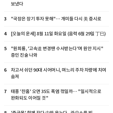
보냈다
3
"국장은 장기 투자 못해"… 개미들 다시 美 증시로
4
[오늘의 운세] 8월 11일 화요일 (음력 6월 29일 丁巳)
5
"원희룡, '고속道 변경땐 수사받는다'며 원안 지시"
증인 진술 나와
6
차고서 쉬던 90대 시어머니, 며느리 주차 차량에 치여
숨져
7
태풍 '찬홈' 오면 35도 폭염 꺾일까… "일시적으로
완화되도 이어질 것"
8
'중국몽' 함께 꾸다 中만 웃는다...라오스를 빚