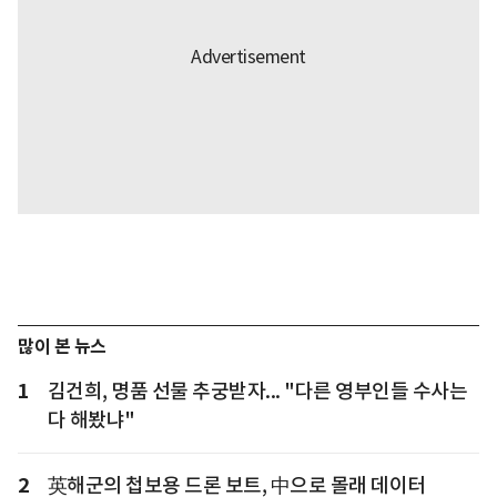
많이 본 뉴스
1
김건희, 명품 선물 추궁받자... "다른 영부인들 수사는
다 해봤냐"
2
英해군의 첩보용 드론 보트, 中으로 몰래 데이터