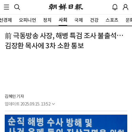
사회
선경제
오피니언
정치
국제
건강
스포츠
문
前 극동방송 사장, 해병 특검 조사 불출석…
김장환 목사에 3차 소환 통보
김혜민 기자
업데이트
2025.09.15. 13:52