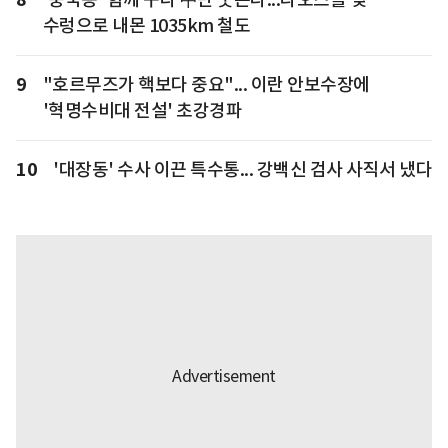
수렁으로 내몬 1035km 철도
9
"호르무즈가 핵보다 중요"... 이란 안보수장에
'혁명수비대 전설' 초강경파
10
'대장동' 수사 이끈 특수통... 강백신 검사 사직서 냈다