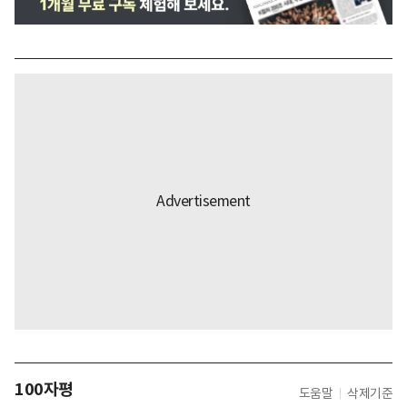
100자평
도움말
삭제기준