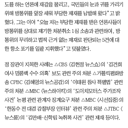
도를 하는 언론에 재갈을 물리고, 국민들의 눈과 귀를 가리기
위해 방통위를 앞장 세워 부당한 제재를 남발해 왔다”고 밝
혔다. 그는 이어 “오늘 저는 부당한 제재를 받은 언론사들이
방통위를 상대로 제기한 처분취소 1심 소송과 관련하여, 방
통위의 무리하고 법적 근거 없는 제재로 판단되는 5건에 대
한 항소 포기를 일괄 지휘했다”고 덧붙였다.
정 장관이 지목한 사례는 △CBS <김현정 뉴스쇼>의 ‘김건희
여사 명품백 수수 의혹’ 보도 관련 주의 처분 △가톨릭평화방
송 CPBC <김혜영의 뉴스공감>의 ‘이태원 참사 특별법’ 관련
주의 처분 △MBC <뉴스하이킥>의 ‘도이치모터스 주가조작
사건’ 논평 관련 관계자 징계요구 처분 △MBC <시선집중>의
‘한동수 전 대검 감찰부장 인터뷰’ 관련 주의 처분 △JTBC <
뉴스룸>의 ‘김만배-신학림 녹취록 사건’ 관련 제재 등이다.