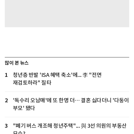
많이 본 뉴스
1
청년층 반발 'ISA 혜택 축소'에... 李 "전면
재검토하라" 질타
2
'독수리 오남매'에 또 한명 더… 결혼 싫다더니 '다둥이
부모' 됐다
3
"폐기 버스 개조해 청년주택"... 與 3선 의원의 부동산
묘수?