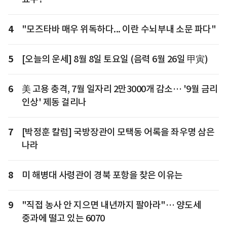
4
"모즈타바 매우 위독하다... 이란 수뇌부내 소문 파다"
5
[오늘의 운세] 8월 8일 토요일 (음력 6월 26일 甲寅)
6
美 고용 충격, 7월 일자리 2만3000개 감소… '9월 금리
인상' 제동 걸리나
7
[박정훈 칼럼] 국방장관이 모택동 어록을 좌우명 삼은
나라
8
미 해병대 사령관이 경북 포항을 찾은 이유는
9
"직접 농사 안 지으면 내년까지 팔아라"… 양도세
중과에 떨고 있는 6070