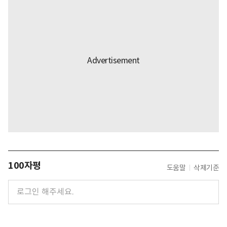
100자평
도움말
삭제기준