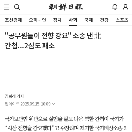
사회
조선경제
오피니언
정치
국제
건강
스포츠
"공무원들이 전향 강요" 소송 낸 北
간첩...2심도 패소
김희래 기자
업데이트
2025.09.15. 10:09
국가보안법 위반으로 실형을 살고 나온 북한 간첩이 국가가
“사상 전향을 강요했다”고 주장하며 제기한 국가배상소송 2