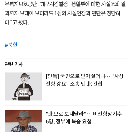
무복지보호공단, 대구시경찰청, 통일부에 대한 사실조회 결
과까지 보태어 보더라도 1심의 사실인정과 판단은 정당하
다”고 봤다.
#
북한
관련 기사
[단독] 국민으로 받아줬더니… "사상
전향 강요" 소송 낸 北 간첩
"北으로 보내달라"… 비전향장기수
6명, 정부에 북송 요청