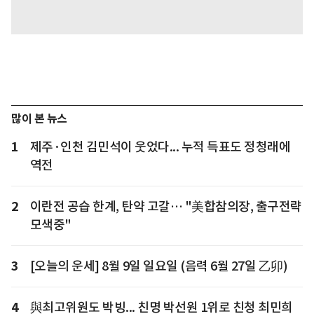
많이 본 뉴스
1
제주·인천 김민석이 웃었다... 누적 득표도 정청래에
역전
2
이란전 공습 한계, 탄약 고갈… "美합참의장, 출구전략
모색중"
3
[오늘의 운세] 8월 9일 일요일 (음력 6월 27일 乙卯)
4
與최고위원도 박빙... 친명 박선원 1위로 친청 최민희