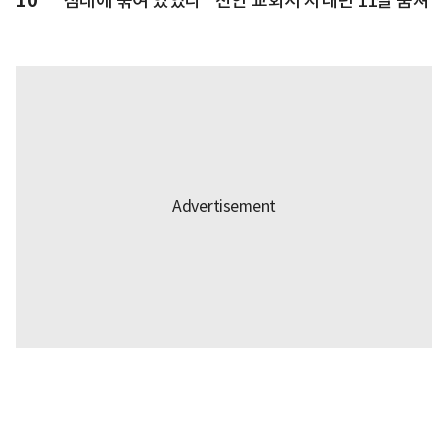
10
"침대에 묶여 있었다" 천안 교회서 지내던 11살 숨져