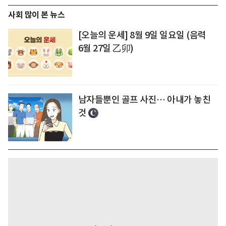
사회 많이 본 뉴스
[오늘의 운세] 8월 9일 일요일 (음력
6월 27일 乙卯)
남자들뿐인 골프 사진… 아내가 놓친
것