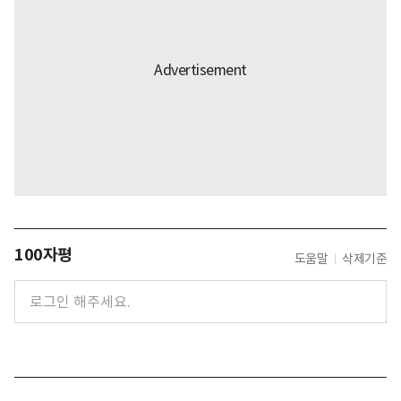
100자평
도움말
삭제기준