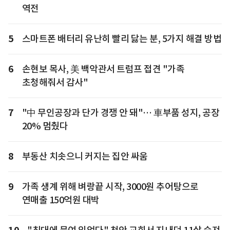
역전
5
스마트폰 배터리 유난히 빨리 닳는 분, 5가지 해결 방법
6
손현보 목사, 美 백악관서 트럼프 접견 "가족
초청해줘서 감사"
7
"中 무인공장과 단가 경쟁 안 돼"… 車부품 성지, 공장
20% 멈췄다
8
부동산 치솟으니 커지는 집안 싸움
9
가족 생계 위해 벼랑끝 시작, 3000원 추어탕으로
연매출 150억원 대박