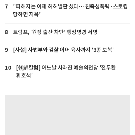
7
"피해자는 이제 허허벌판 섰다… 친족성폭력·스토킹
당하면 지옥"
8
트럼프, '원정 출산 차단' 행정명령 서명
9
[사설] 사법부와 검찰 이어 육사까지 '3종 보복'
10
[朝鮮칼럼] 어느날 사라진 예술의전당 '전두환
휘호석'