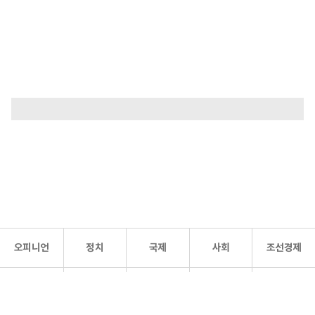
오피니언
정치
국제
사회
조선경제
문화·
조선
스포츠
건강
조선몰
연예
리더스