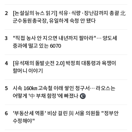
2
[논설실의 뉴스 읽기] 석유·식량·장난감까지 총괄 北
군수동원총국장, 유일하게 숙청 안 됐다
3
"직접 농사 안 지으면 내년까지 팔아라"… 양도세
중과에 떨고 있는 6070
4
[유석재의 돌발史전 2.0] 박정희 대통령과 욕쟁이
할머니 이야기
5
시속 160㎞ 고속철 아래 쌓인 청구서… 라오스는
어떻게 '中 부채 함정'에 빠졌나
6
'부동산세 역풍' 비상 걸린 與 서울 의원들 "정부안
수정해야"