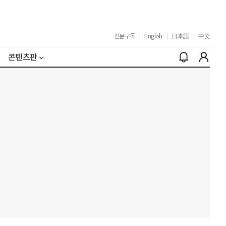
신문구독
|
English
|
日本語
|
中文
콘텐츠판