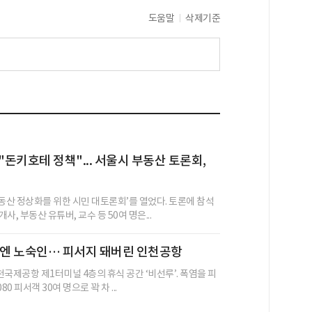
도움말
삭제기준
"돈키호테 정책"... 서울시 부동산 토론회,
부동산 정상화를 위한 시민 대토론회’를 열었다. 토론에 참석
사, 부동산 유튜버, 교수 등 50여 명은...
밤엔 노숙인… 피서지 돼버린 인천공항
인천국제공항 제1터미널 4층의 휴식 공간 ‘비선루’. 폭염을 피
80 피서객 30여 명으로 꽉 차 ...