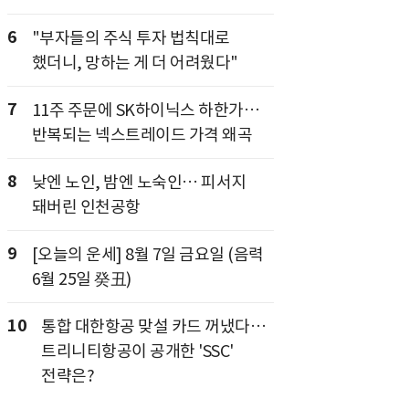
6
"부자들의 주식 투자 법칙대로
했더니, 망하는 게 더 어려웠다"
7
11주 주문에 SK하이닉스 하한가…
반복되는 넥스트레이드 가격 왜곡
8
낮엔 노인, 밤엔 노숙인… 피서지
돼버린 인천공항
9
[오늘의 운세] 8월 7일 금요일 (음력
6월 25일 癸丑)
10
통합 대한항공 맞설 카드 꺼냈다…
트리니티항공이 공개한 'SSC'
전략은?