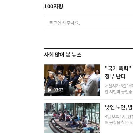
100자평
사회 많이 본 뉴스
"국가 폭력" 
정부 난타
서울시가 6일 ‘
03:02
한 시민과 공인중개
낮엔 노인, 
4일 오후 1시, 
해 공항을 찾은 60