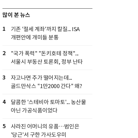
많이 본 뉴스
1
기존 '절세 계좌'까지 칼질... ISA
개편안에 개미들 분통
2
"국가 폭력" "돈키호테 정책"...
서울시 부동산 토론회, 정부 난타
3
자고나면 주가 떨어지는데...
골드만삭스 "1만2000 간다" 왜?
4
달콤한 '스테비아 토마토'... 농산물
아닌 가공식품이었다
5
사라진 어머니의 유품…범인은
'당근'서 구한 가사도우미