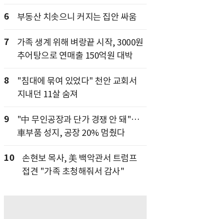
6
부동산 치솟으니 커지는 집안 싸움
7
가족 생계 위해 벼랑끝 시작, 3000원
추어탕으로 연매출 150억원 대박
8
"침대에 묶여 있었다" 천안 교회서
지내던 11살 숨져
9
"中 무인공장과 단가 경쟁 안 돼"…
車부품 성지, 공장 20% 멈췄다
10
손현보 목사, 美 백악관서 트럼프
접견 "가족 초청해줘서 감사"