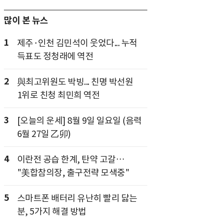
많이 본 뉴스
1
제주·인천 김민석이 웃었다... 누적
득표도 정청래에 역전
2
與최고위원도 박빙... 친명 박선원
1위로 친청 최민희 역전
3
[오늘의 운세] 8월 9일 일요일 (음력
6월 27일 乙卯)
4
이란전 공습 한계, 탄약 고갈…
"美합참의장, 출구전략 모색중"
5
스마트폰 배터리 유난히 빨리 닳는
분, 5가지 해결 방법