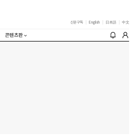
신문구독
|
English
|
日本語
|
中文
콘텐츠판