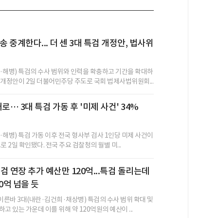
송 중계한다... 더 센 3대 특검 개정안, 법사위
·해병) 특검의 수사 범위와 인력을 확충하고 기간을 확대하
 개정안이 2일 더불어민주당 주도로 국회 법제사법위원회...
로… 3대 특검 가동 후 '미제 사건' 34%
·해병) 특검 가동 이후 전국 형사부 검사 1인당 미제 사건이
로 2일 확인됐다. 전국 주요 검찰청의 월별 미...
특검 연장 추가 예산만 120억...특검 돌리는데
0억 넘을 듯
른바 3대(내란·김건희·채상병) 특검의 수사 범위 확대 및
고 있는 가운데 이를 위해 약 120억원의 예산이 ...