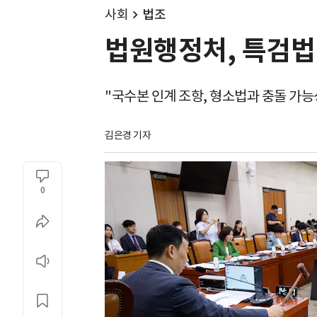
사회
법조
법원행정처, 특검법
"국수본 인계 조항, 형소법과 충돌 가능
김은경 기자
0