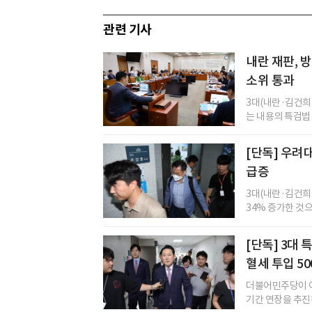
관련 기사
내란 재판, 방
소위 통과
3대(내란·김건희
는 내용의 특검법
[단독] 우려대
급증
3대(내란·김건희
34% 증가한 것으
[단독] 3대 
혈세 투입 50
더불어민주당이 이
기간 연장을 추진하