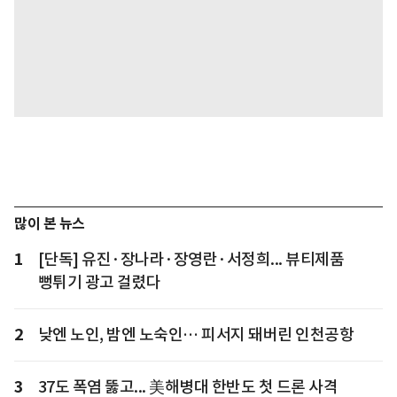
많이 본 뉴스
1
[단독] 유진·장나라·장영란·서정희... 뷰티제품
뻥튀기 광고 걸렸다
2
낮엔 노인, 밤엔 노숙인… 피서지 돼버린 인천공항
3
37도 폭염 뚫고... 美해병대 한반도 첫 드론 사격