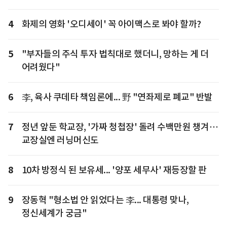
4
화제의 영화 '오디세이' 꼭 아이맥스로 봐야 할까?
5
"부자들의 주식 투자 법칙대로 했더니, 망하는 게 더
어려웠다"
6
李, 육사 쿠데타 책임론에... 野 "연좌제로 폐교" 반발
7
정년 앞둔 학교장, '가짜 청첩장' 돌려 수백만원 챙겨…
교장실엔 러닝머신도
8
10차 방정식 된 보유세... '양포 세무사' 재등장할 판
9
장동혁 "형소법 안 읽었다는 李... 대통령 맞나,
정신세계가 궁금"