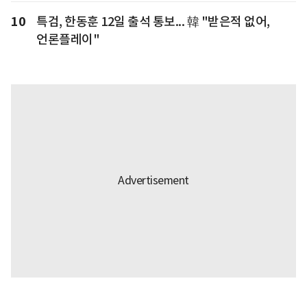
10
특검, 한동훈 12일 출석 통보... 韓 "받은적 없어,
언론플레이"