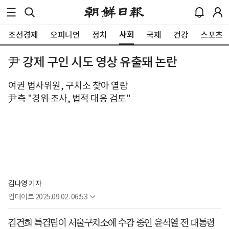
사회
조선경제
오피니언
정치
국제
건강
스포츠
尹 강제 구인 시도 영상 유출돼 논란
여권 법사위원, 구치소 찾아 열람
尹측 "경위 조사, 법적 대응 검토"
김나영 기자
업데이트
2025.09.02. 06:53
김건희 특검팀이 서울구치소에 수감 중인 윤석열 전 대통령