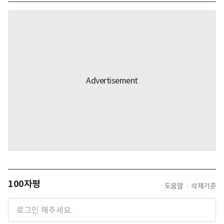
100자평
도움말
삭제기준