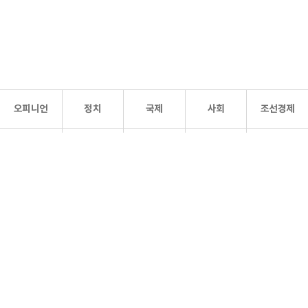
오피니언
정치
국제
사회
조선경제
문화·
조선
스포츠
건강
조선몰
연예
리더스
조선일보 공식 SNS
개인정보처리방침
사이트맵
Copyright 조선일보 All rights reserved. 무단 전재 및 재배포 금지.