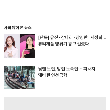
사회 많이 본 뉴스
[단독] 유진·장나라·장영란·서정희...
뷰티제품 뻥튀기 광고 걸렸다
낮엔 노인, 밤엔 노숙인… 피서지
돼버린 인천공항