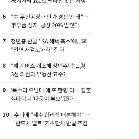
秋지사의 180도 달라진 곳간 사정
6
"中 무인공장과 단가 경쟁 안 돼"…
車부품 성지, 공장 20% 멈췄다
7
청년층 반발 'ISA 혜택 축소'에... 李
"전면 재검토하라" 질타
8
"폐기 버스 개조해 청년주택"... 與
3선 의원의 부동산 묘수?
9
'독수리 오남매'에 또 한명 더… 결혼
싫다더니 '다둥이 부모' 됐다
10
추미애 "세수 합리적 배분해야"…
'반도체 벨트' 기초단체 반발 조짐