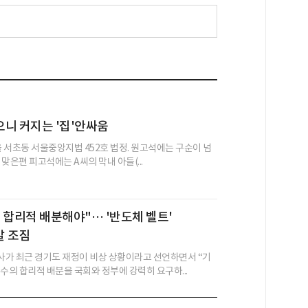
니 커지는 '집'안싸움
울 서초동 서울중앙지법 452호 법정. 원고석에는 구순이 넘
, 맞은편 피고석에는 A씨의 막내 아들(...
 합리적 배분해야"… '반도체 벨트'
발 조짐
가 최근 경기도 재정이 비상 상황이라고 선언하면서 “기
수의 합리적 배분을 국회와 정부에 강력히 요구하...