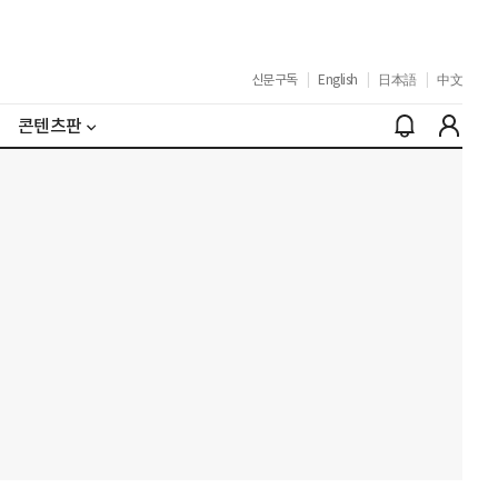
신문구독
|
English
|
日本語
|
中文
콘텐츠판