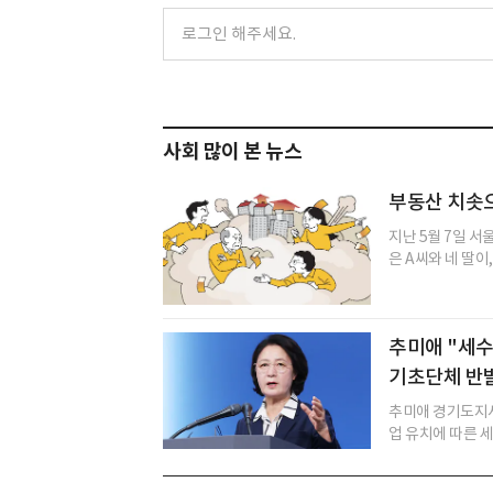
사회 많이 본 뉴스
부동산 치솟으
지난 5월 7일 서
은 A씨와 네 딸이
추미애 "세수
기초단체 반
추미애 경기도지사
업 유치에 따른 세