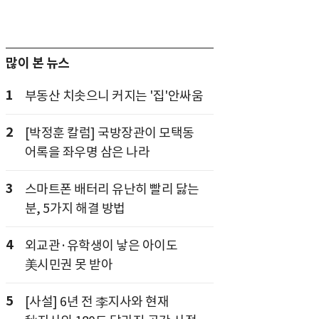
많이 본 뉴스
1
부동산 치솟으니 커지는 '집'안싸움
2
[박정훈 칼럼] 국방장관이 모택동
어록을 좌우명 삼은 나라
3
스마트폰 배터리 유난히 빨리 닳는
분, 5가지 해결 방법
4
외교관·유학생이 낳은 아이도
美시민권 못 받아
5
[사설] 6년 전 李지사와 현재