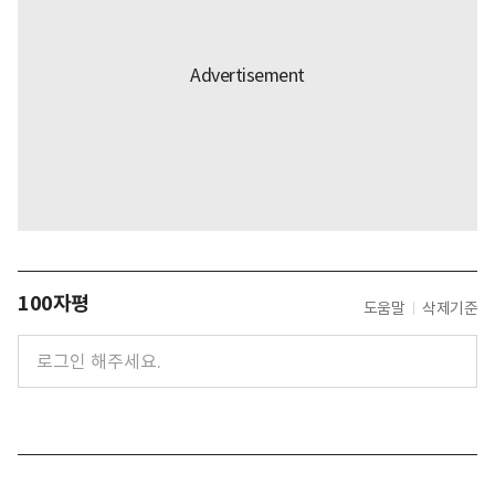
100자평
도움말
삭제기준