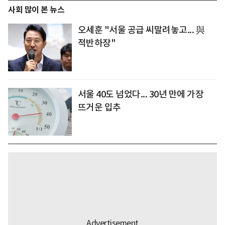
사회 많이 본 뉴스
오세훈 "서울 공급 씨말려놓고... 與
적반하장"
서울 40도 넘었다... 30년 만에 가장
뜨거운 입추