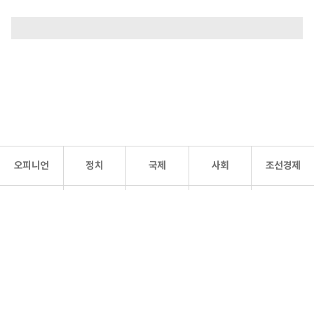
오피니언
정치
국제
사회
조선경제
문화·
조선
스포츠
건강
조선몰
연예
리더스
조선일보 공식 SNS