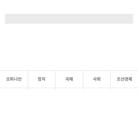
오피니언
정치
국제
사회
조선경제
문화·
조선
스포츠
건강
조선몰
연예
리더스
조선일보 공식 SNS