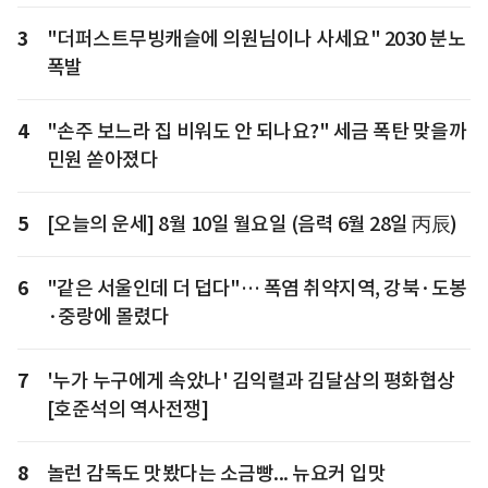
3
"더퍼스트무빙캐슬에 의원님이나 사세요" 2030 분노
폭발
4
"손주 보느라 집 비워도 안 되나요?" 세금 폭탄 맞을까
민원 쏟아졌다
5
[오늘의 운세] 8월 10일 월요일 (음력 6월 28일 丙辰)
6
"같은 서울인데 더 덥다"… 폭염 취약지역, 강북·도봉
·중랑에 몰렸다
7
'누가 누구에게 속았나' 김익렬과 김달삼의 평화협상
[호준석의 역사전쟁]
8
놀런 감독도 맛봤다는 소금빵... 뉴요커 입맛