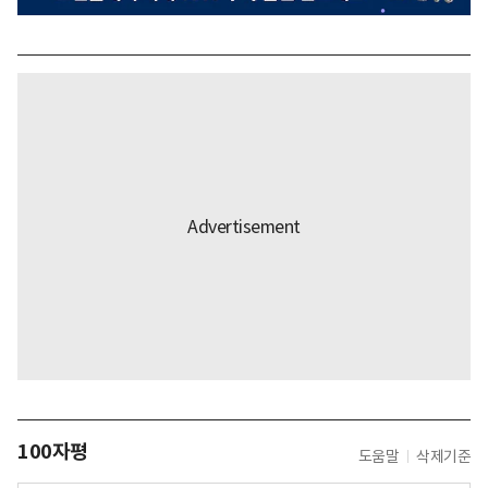
100자평
도움말
삭제기준