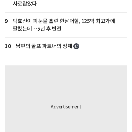
사로잡았다
9
박효신이 피눈물 흘린 한남더힐, 125억 최고가에
팔렸는데…5년 후 반전
10
남편의 골프 파트너의 정체