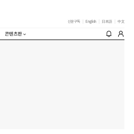
신문구독
|
English
|
日本語
|
中文
콘텐츠판