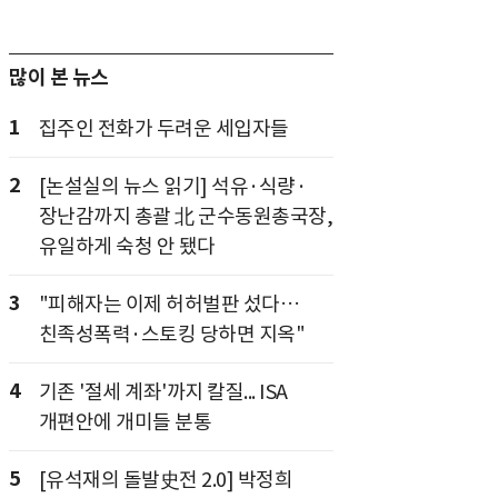
많이 본 뉴스
1
집주인 전화가 두려운 세입자들
2
[논설실의 뉴스 읽기] 석유·식량·
장난감까지 총괄 北 군수동원총국장,
유일하게 숙청 안 됐다
3
"피해자는 이제 허허벌판 섰다…
친족성폭력·스토킹 당하면 지옥"
4
기존 '절세 계좌'까지 칼질... ISA
개편안에 개미들 분통
5
[유석재의 돌발史전 2.0] 박정희