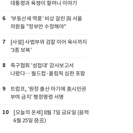
대통령과 욕쟁이 할머니 이야기
6
'부동산세 역풍' 비상 걸린 與 서울
의원들 "정부안 수정해야"
7
[사설] 사법부와 검찰 이어 육사까지
'3종 보복'
8
축구협회 '성접대' 감사보고서
나왔다… 월드컵·올림픽 심판 포함
9
트럼프, '원정 출산 아기에 美시민권
부여 금지' 행정명령 서명
10
[오늘의 운세] 8월 7일 금요일 (음력
6월 25일 癸丑)