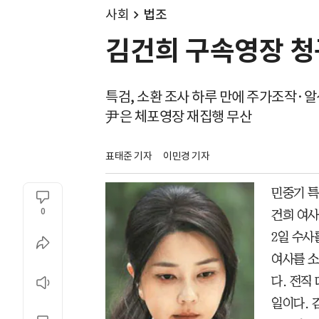
사회
법조
김건희 구속영장 청
특검, 소환 조사 하루 만에 주가조작·알
尹은 체포영장 재집행 무산
표태준 기자
이민경 기자
민중기 특
0
건희 여사
2일 수사
여사를 소
다. 전직
일이다. 